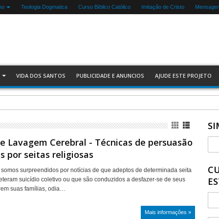
mo
Teologia Dogmatica
Curso Bíblico Católico
Imitação de Cristo
Mensagen
VIDA DOS SANTOS
PUBLICIDADE E ANUNCIOS
AJUDE ESTE PROJETO
SI
 e Lavagem Cerebral - Técnicas de persuasão
s por seitas religiosas
CU
 somos surpreendidos por notícias de que adeptos de determinada seita
ES
eteram suicídio coletivo ou que são conduzidos a desfazer-se de seus
rem suas famílias, odia…
Mais informações »