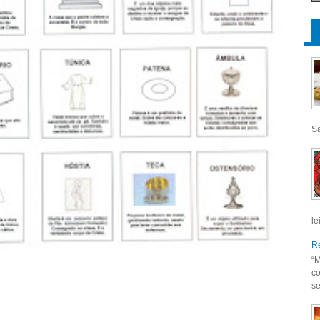
Sa
le
Re
“M
co
se