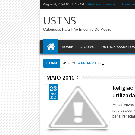
August 6, 2026
04:08:15 AM
Meditação Diaria
Catecis
USTNS
Catequese Para Ir Ao Encontro Do Mestre
SOBRE
ARQUIVO
OUTROS ASSUNTOS
Latest
3:13 PM
O USTNS e a Eucaristia
MAIO 2010
Religião
23
utilizada
May
2010
Muitas vezes,
religiosa com
bens, renega