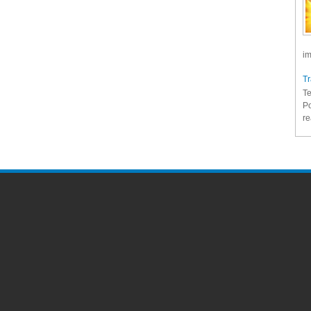
im
Tr
Te
Po
re