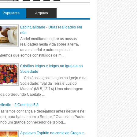
Populares
Arquivo
Espiritualidade - Duas realidades em
nós
Andei meditando sobre as nossas
realidades nesta vida sobre a terra,
uma material e outro espiritual.
bemos que somos constituídos de m...
Cristãos leigos e leigas na Igreja e na
Sociedade
Cristãos leigos e leigas na Igreja e na
Sociedade: “Sal da Terra e Luz do
Mundo” (Mt 5,13-14) Uma abordagem
iga do Segundo Capítulo ...
flexão - 2 Coríntios 5,8
as temos confiança e desejamos antes deixar este
rpo, para habitar com o Senhor. ” O apostolo Paulo
ndo um grande conhecedor de teolog...
A palavra Espirito no contexto Grego e