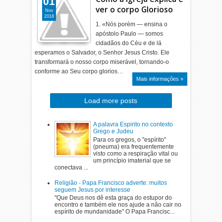
01
ver o corpo Glorioso
Nov
2018
1. «Nós porém — ensina o
apóstolo Paulo — somos
cidadãos do Céu e de lá
esperamos o Salvador, o Senhor Jesus Cristo. Ele
transformará o nosso corpo miserável, tornando-o
conforme ao Seu corpo glorios…
Mais informações »
Load more posts
A palavra Espirito no contexto
Grego e Judeu
Para os gregos, o "espírito"
(pneuma) era frequentemente
visto como a respiração vital ou
um princípio imaterial que se
conectava ...
Religião - Papa Francisco adverte: muitos
seguem Jesus por interesse
"Que Deus nos dê esta graça do estupor do
encontro e também ele nos ajude a não cair no
espírito de mundanidade" O Papa Francisc...