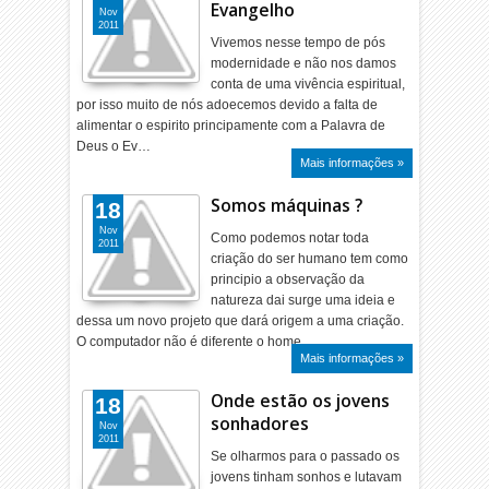
Evangelho
Nov
2011
Vivemos nesse tempo de pós
modernidade e não nos damos
conta de uma vivência espiritual,
por isso muito de nós adoecemos devido a falta de
alimentar o espirito principamente com a Palavra de
Deus o Ev…
Mais informações »
Somos máquinas ?
18
Nov
Como podemos notar toda
2011
criação do ser humano tem como
principio a observação da
natureza dai surge uma ideia e
dessa um novo projeto que dará origem a uma criação.
O computador não é diferente o home…
Mais informações »
Onde estão os jovens
18
sonhadores
Nov
2011
Se olharmos para o passado os
jovens tinham sonhos e lutavam