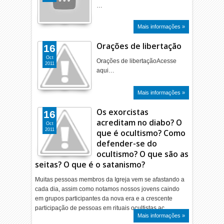
…
Mais informações »
Orações de libertação
16
Oct
Orações de libertaçãoAcesse
2011
aqui…
Mais informações »
Os exorcistas
16
acreditam no diabo? O
Oct
2011
que é ocultismo? Como
defender-se do
ocultismo? O que são as
seitas? O que é o satanismo?
Muitas pessoas membros da Igreja vem se afastando a
cada dia, assim como notamos nossos jovens caindo
em grupos participantes da nova era e a crescente
participação de pessoas em rituais ocultistas ac…
Mais informações »