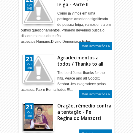
leiga - Parte II
Oct
2011
Como já vimos em uma
postagem anterior o significado
de pessoa leiga, vamos entra em
outros questionamentos. Primeiro devemos busca o
discernimento sobre três
aspectos:Humano;Divino;Demoníaco.Estes tr…
Mais informações »
Agradecimentos a
21
todos / Thanks to all
Oct
2011
The Lord Jesus thanks for the
hits. Peace and all Good!O
Senhor Jesus agradece pelos
acessos. Paz e Bem a todos !!!…
Mais informações »
Oração, rémedio contra
21
a tentação - Pe.
Oct
2011
Reginaldo Manzotti
…