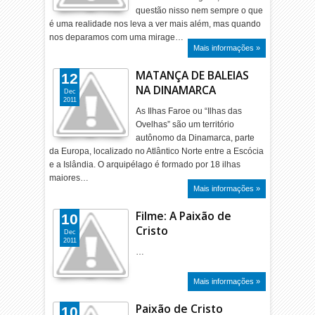
questão nisso nem sempre o que
é uma realidade nos leva a ver mais além, mas quando
nos deparamos com uma mirage…
Mais informações »
MATANÇA DE BALEIAS
12
NA DINAMARCA
Dec
2011
As Ilhas Faroe ou “Ilhas das
Ovelhas” são um território
autônomo da Dinamarca, parte
da Europa, localizado no Atlântico Norte entre a Escócia
e a Islândia. O arquipélago é formado por 18 ilhas
maiores…
Mais informações »
Filme: A Paixão de
10
Cristo
Dec
2011
…
Mais informações »
Paixão de Cristo
10