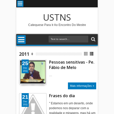
USTNS
Catequese Para Ir Ao Encontro Do Mestre
2011
Pessoas sensitivas - Pe.
25
Fábio de Melo
Dec
2011
…
Mais informações »
Frases do dia
21
Dec
" Estamos em um deserto, onde
2011
podemos nos deparar com a
realidade e miragens, mas há um