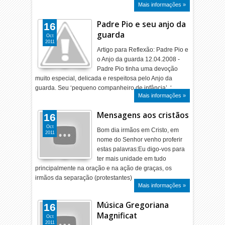
Mais informações »
Padre Pio e seu anjo da
16
guarda
Oct
2011
Artigo para Reflexão: Padre Pio e
o Anjo da guarda 12.04.2008 -
Padre Pio tinha uma devoção
muito especial, delicada e respeitosa pelo Anjo da
guarda. Seu ‘pequeno companheiro de infância’, ‘…
Mais informações »
Mensagens aos cristãos
16
Oct
Bom dia irmãos em Cristo, em
2011
nome do Senhor venho proferir
estas palavras:Eu digo-vos para
ter mais unidade em tudo
principalmente na oração e na ação de graças, os
irmãos da separação (protestantes) …
Mais informações »
Música Gregoriana
16
Magnificat
Oct
2011