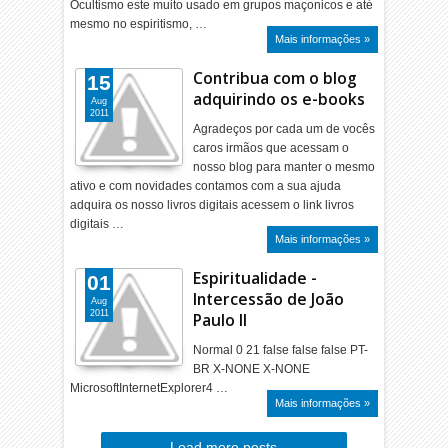
Ocultismo este muito usado em grupos maçonicos e até
mesmo no espiritismo, …
Mais informações »
Contribua com o blog
15
adquirindo os e-books
Aug
2011
Agradeços por cada um de vocês
caros irmãos que acessam o
nosso blog para manter o mesmo
ativo e com novidades contamos com a sua ajuda
adquira os nosso livros digitais acessem o link livros
digitais …
Mais informações »
Espiritualidade -
01
Intercessão de João
Aug
2011
Paulo II
Normal 0 21 false false false PT-
BR X-NONE X-NONE
MicrosoftInternetExplorer4 …
Mais informações »
Load more posts