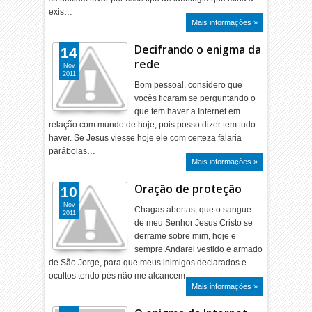
exis…
Mais informações »
Decifrando o enigma da
14
rede
Nov
2011
Bom pessoal, considero que
vocês ficaram se perguntando o
que tem haver a Internet em
relação com mundo de hoje, pois posso dizer tem tudo
haver. Se Jesus viesse hoje ele com certeza falaria
parábolas…
Mais informações »
Oração de proteção
10
Nov
Chagas abertas, que o sangue
2011
de meu Senhor Jesus Cristo se
derrame sobre mim, hoje e
sempre.Andarei vestido e armado
de São Jorge, para que meus inimigos declarados e
ocultos tendo pés não me alcancem…
Mais informações »