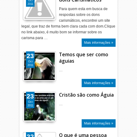
Oct
2011
Para quem esta em busca de
respostas sobre os dons
carismáticos, encontrei um site
legal, que traz de forma bem clara cada com dom.Clique
no link abaixo, é muito bom se informar sobre os
carisma para …
Mais informações »
Temos que ser como
23
águias
Oct
2011
…
Mais informações »
Cristão são como Águia
23
Oct
…
2011
Mais informações »
O que é uma pessoa
22