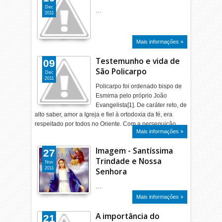
Dec
…
2011
Mais informações »
Testemunho e vida de
09
São Policarpo
Dec
2011
Policarpo foi ordenado bispo de
Esmirna pelo próprio João
Evangelista[1]. De caráter reto, de
alto saber, amor a Igreja e fiel à ortodoxia da fé, era
respeitado por todos no Oriente. Com a perseguição…
Mais informações »
Imagem - Santíssima
27
Trindade e Nossa
Nov
2011
Senhora
…
Mais informações »
A importância do
21