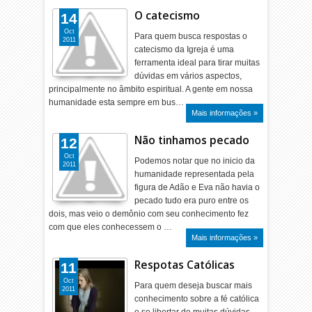
O catecismo
14
Oct
Para quem busca respostas o
2011
catecismo da Igreja é uma
ferramenta ideal para tirar muitas
dúvidas em vários aspectos,
principalmente no âmbito espiritual. A gente em nossa
humanidade esta sempre em bus…
Mais informações »
Não tinhamos pecado
12
Oct
Podemos notar que no inicio da
2011
humanidade representada pela
figura de Adão e Eva não havia o
pecado tudo era puro entre os
dois, mas veio o demônio com seu conhecimento fez
com que eles conhecessem o …
Mais informações »
Respotas Católicas
11
Oct
Para quem deseja buscar mais
2011
conhecimento sobre a fé católica