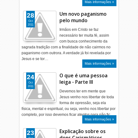
Mais informações »
Um novo paganismo
28
pelo mundo
Oct
2011
Irmãos em Cristo se faz
necessário ter muita fé, assim
com busca conhecimento da
sagrada tradição com a finalidade de não cairmos no
paganismo com outrora. A verdade já foi revelada por
Jesus e se tor…
Mais informações »
O que é uma pessoa
24
leiga - Parte III
Oct
2011
Devemos ter em mente que
Jesus venho nos libertar de toda
forma de opressão, seja ela
física, mental e espiritual, ou seja, venho nos libertar por
completo, por isso devemos ficar atentos para não fic…
Mais informações »
Explicação sobre os
23
dons Carismáticos