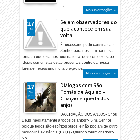
…
Mais informações »
Sejam observadores do
17
que acontece em sua
Oct
2011
volta
É necessário pedir carismas ao
Senhor para nos iluminar nesta
jornada que estamos aqui na terra, pois como se sabe
ideias comunistas estão presentes dentro da nossa
Igreja é necessário muita oração pa…
Mais informações »
Diálogos com São
17
Tomás de Aquino –
Oct
2011
Criação e queda dos
anjos
DA CRIAÇÃO DOS ANJOS- Criou
Deus imediatamente a todos os anjos?- Sim, Senhor;
porque todos são espíritos puros, e não podiam de outro
modo vir à existência (LXI,1).- Quando foram criados?-
No…