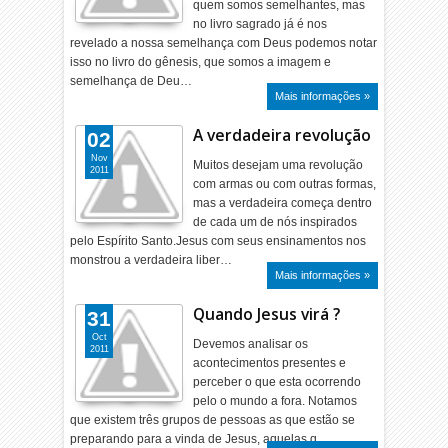
quem somos semelhantes, mas
no livro sagrado já é nos
revelado a nossa semelhança com Deus podemos notar
isso no livro do gênesis, que somos a imagem e
semelhança de Deu…
Mais informações »
A verdadeira revolução
02
Nov
Muitos desejam uma revolução
2011
com armas ou com outras formas,
mas a verdadeira começa dentro
de cada um de nós inspirados
pelo Espírito Santo.Jesus com seus ensinamentos nos
monstrou a verdadeira liber…
Mais informações »
Quando Jesus virá ?
31
Oct
Devemos analisar os
2011
acontecimentos presentes e
perceber o que esta ocorrendo
pelo o mundo a fora. Notamos
que existem três grupos de pessoas as que estão se
preparando para a vinda de Jesus, aquelas q…