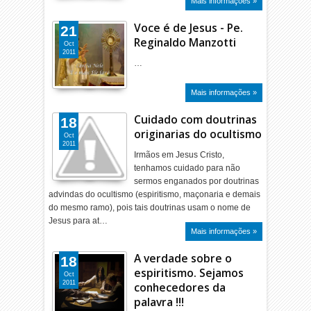
Mais informações »
Voce é de Jesus - Pe.
21
Reginaldo Manzotti
Oct
2011
…
Mais informações »
Cuidado com doutrinas
18
originarias do ocultismo
Oct
2011
Irmãos em Jesus Cristo,
tenhamos cuidado para não
sermos enganados por doutrinas
advindas do ocultismo (espiritismo, maçonaria e demais
do mesmo ramo), pois tais doutrinas usam o nome de
Jesus para at…
Mais informações »
A verdade sobre o
18
espiritismo. Sejamos
Oct
2011
conhecedores da
palavra !!!