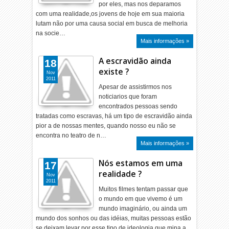
por eles, mas nos deparamos
com uma realidade,os jovens de hoje em sua maioria
lutam não por uma causa social em busca de melhoria
na socie…
Mais informações »
A escravidão ainda
18
existe ?
Nov
2011
Apesar de assistirmos nos
noticiarios que foram
encontrados pessoas sendo
tratadas como escravas, há um tipo de escravidão ainda
pior a de nossas mentes, quando nosso eu não se
encontra no teatro de n…
Mais informações »
Nós estamos em uma
17
realidade ?
Nov
2011
Muitos filmes tentam passar que
o mundo em que vivemo é um
mundo imaginário, ou ainda um
mundo dos sonhos ou das idéias, muitas pessoas estão
se deixam levar por esse tipo de ideologia que mina a