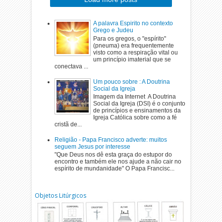
A palavra Espirito no contexto
Grego e Judeu
Para os gregos, o "espírito"
(pneuma) era frequentemente
visto como a respiração vital ou
um princípio imaterial que se
conectava ...
Um pouco sobre : A Doutrina
Social da Igreja
Imagem da Internet A Doutrina
Social da Igreja (DSI) é o conjunto
de princípios e ensinamentos da
Igreja Católica sobre como a fé
cristã de...
Religião - Papa Francisco adverte: muitos
seguem Jesus por interesse
"Que Deus nos dê esta graça do estupor do
encontro e também ele nos ajude a não cair no
espírito de mundanidade" O Papa Francisc...
Objetos Litúrgicos