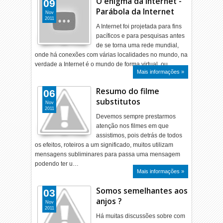
O enigma da Internet -
09
Parábola da Internet
Nov
2011
A Internet foi projetada para fins
pacíficos e para pesquisas antes
de se torna uma rede mundial,
onde há conexões com várias localidades no mundo, na
verdade a Internet é o mundo de forma virtual, ou…
Mais informações »
Resumo do filme
06
substitutos
Nov
2011
Devemos sempre prestarmos
atenção nos filmes em que
assistimos, pois detrás de todos
os efeitos, roteiros a um significado, muitos utilizam
mensagens subliminares para passa uma mensagem
podendo ter u…
Mais informações »
Somos semelhantes aos
03
anjos ?
Nov
2011
Há muitas discussões sobre com