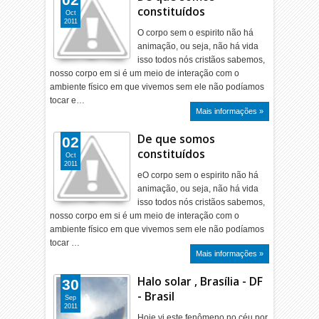
constituídos
Oct
2011
O corpo sem o espirito não há
animação, ou seja, não há vida
isso todos nós cristãos sabemos,
nosso corpo em si é um meio de interação com o
ambiente físico em que vivemos sem ele não podíamos
tocar e…
Mais informações »
De que somos
02
constituídos
Oct
2011
eO corpo sem o espirito não há
animação, ou seja, não há vida
isso todos nós cristãos sabemos,
nosso corpo em si é um meio de interação com o
ambiente físico em que vivemos sem ele não podíamos
tocar …
Mais informações »
Halo solar , Brasília - DF
30
- Brasil
Sep
2011
Hoje vi este fenômeno no céu por