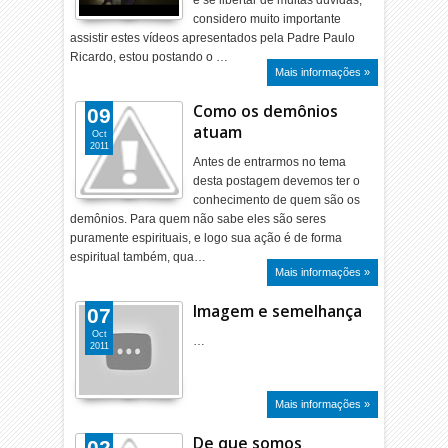
e se libertar de muitas dúvidas,
considero muito importante
assistir estes vídeos apresentados pela Padre Paulo
Ricardo, estou postando o …
Mais informações »
Como os demônios
09
atuam
Oct
2011
Antes de entrarmos no tema
desta postagem devemos ter o
conhecimento de quem são os
demônios. Para quem não sabe eles são seres
puramente espirituais, e logo sua ação é de forma
espiritual também, qua…
Mais informações »
Imagem e semelhança
07
Oct
…
2011
Mais informações »
De que somos
02