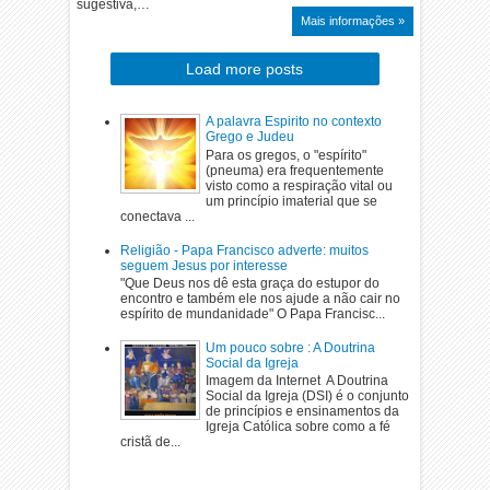
sugestiva,…
Mais informações »
Load more posts
A palavra Espirito no contexto
Grego e Judeu
Para os gregos, o "espírito"
(pneuma) era frequentemente
visto como a respiração vital ou
um princípio imaterial que se
conectava ...
Religião - Papa Francisco adverte: muitos
seguem Jesus por interesse
"Que Deus nos dê esta graça do estupor do
encontro e também ele nos ajude a não cair no
espírito de mundanidade" O Papa Francisc...
Um pouco sobre : A Doutrina
Social da Igreja
Imagem da Internet A Doutrina
Social da Igreja (DSI) é o conjunto
de princípios e ensinamentos da
Igreja Católica sobre como a fé
cristã de...