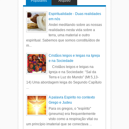
Populares
Arquivo
Espiritualidade - Duas realidades
em nós
Andei meditando sobre as nossas
realidades nesta vida sobre a
terra, uma material e outro
espiritual. Sabemos que somos constituídos de
m...
Cristãos leigos e leigas na Igreja
e na Sociedade
Cristãos leigos e leigas na
Igreja e na Sociedade: “Sal da
Terra e Luz do Mundo” (Mt 5,13-
14) Uma abordagem leiga do Segundo Capítulo
...
A palavra Espirito no contexto
Grego e Judeu
Para os gregos, o "espírito"
(pneuma) era frequentemente
visto como a respiração vital ou
um princípio imaterial que se conectava ...