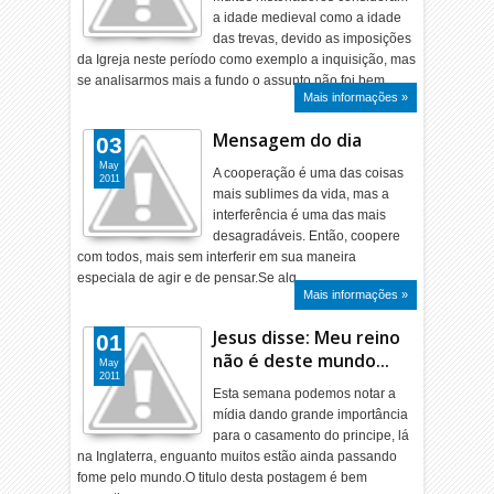
a idade medieval como a idade
das trevas, devido as imposições
da Igreja neste período como exemplo a inquisição, mas
se analisarmos mais a fundo o assunto não foi bem …
Mais informações »
Mensagem do dia
03
May
A cooperação é uma das coisas
2011
mais sublimes da vida, mas a
interferência é uma das mais
desagradáveis. Então, coopere
com todos, mais sem interferir em sua maneira
especiala de agir e de pensar.Se alq…
Mais informações »
Jesus disse: Meu reino
01
não é deste mundo...
May
2011
Esta semana podemos notar a
mídia dando grande importância
para o casamento do principe, lá
na Inglaterra, enguanto muitos estão ainda passando
fome pelo mundo.O titulo desta postagem é bem