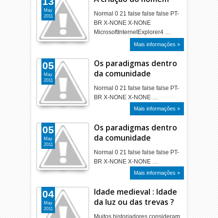
13
May
Normal 0 21 false false false PT-
2011
BR X-NONE X-NONE
MicrosoftInternetExplorer4 …
Mais informações »
Os paradigmas dentro
05
da comunidade
May
2011
Normal 0 21 false false false PT-
BR X-NONE X-NONE …
Mais informações »
Os paradigmas dentro
05
da comunidade
May
2011
Normal 0 21 false false false PT-
BR X-NONE X-NONE …
Mais informações »
Idade medieval : Idade
04
da luz ou das trevas ?
May
2011
Muitos historiadores consideram