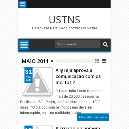
USTNS
Catequese Para Ir Ao Encontro Do Mestre
MAIO 2011
A Igreja aprova a
31
comunicação com os
May
2011
mortos ?
O Papa João Paulo II, perante
mais de 20.000 pessoas na
Basílica de São Pedro, em 2 de Novembro de 1983,
disse : "O diálogo com os mortos não deve ser
interrompido, pois, na realidade, a vida …
Mais informações »
A criação do homem