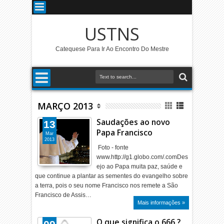
USTNS
Catequese Para Ir Ao Encontro Do Mestre
MARÇO 2013
Saudações ao novo
13
Papa Francisco
Mar
2013
Foto - fonte
www.http://g1.globo.com/.comDes
ejo ao Papa muita paz, saúde e
que continue a plantar as sementes do evangelho sobre
a terra, pois o seu nome Francisco nos remete a São
Francisco de Assis…
Mais informações »
O que significa o 666 ?