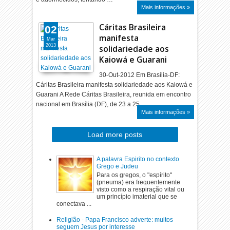
Mais informações »
Cáritas Brasileira
02
manifesta
Mar
2013
solidariedade aos
Kaiowá e Guarani
30-Out-2012 Em Brasília-DF:
Cáritas Brasileira manifesta solidariedade aos Kaiowá e
Guarani A Rede Cáritas Brasileira, reunida em encontro
nacional em Brasília (DF), de 23 a 25…
Mais informações »
Load more posts
A palavra Espirito no contexto
Grego e Judeu
Para os gregos, o "espírito"
(pneuma) era frequentemente
visto como a respiração vital ou
um princípio imaterial que se
conectava ...
Religião - Papa Francisco adverte: muitos
seguem Jesus por interesse