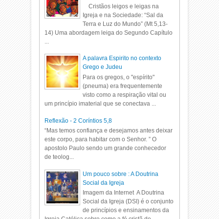
Cristãos leigos e leigas na
Igreja e na Sociedade: “Sal da
Terra e Luz do Mundo” (Mt 5,13-
14) Uma abordagem leiga do Segundo Capítulo
...
A palavra Espirito no contexto
Grego e Judeu
Para os gregos, o "espírito"
(pneuma) era frequentemente
visto como a respiração vital ou
um princípio imaterial que se conectava ...
Reflexão - 2 Coríntios 5,8
“Mas temos confiança e desejamos antes deixar
este corpo, para habitar com o Senhor. ” O
apostolo Paulo sendo um grande conhecedor
de teolog...
Um pouco sobre : A Doutrina
Social da Igreja
Imagem da Internet A Doutrina
Social da Igreja (DSI) é o conjunto
de princípios e ensinamentos da