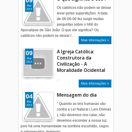
09
Mar
Os católicos não podem se deixar
2013
levar pelas superstições A data
de 06-06-06 fez surgir muitas
perguntas sobre o 666 do
Apocalipse de São João. O que ele significa? Os
católicos não podem se deixar l…
Mais informações »
A Igreja Católica:
09
Construtora da
Mar
2013
Civilização - A
Moralidade Ocidental
…
Mais informações »
Mensagem do dia
04
Mar
" Quando as leis humanas vão
2013
contra a Lei Natural ( Leis Divinas
), não devemos nos calar, não
devemos esconder a nossa luz,
pois há uma humanidade na sombria escuridão, cegos
e adormecidos, tentando …