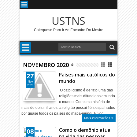
USTNS
Catequese Para Ir Ao Encontro Do Mestre
NOVEMBRO 2020
Países mais católicos do
27
mundo
Nov
2020
O catolicismo é de fato uma das
religiões mais difundidas em todo
o mundo. Com uma história de
mais de dois mil anos, a religião possui fiéis espalhados
por quase todos os países do mapa-múndi. E voc…
Mais informações »
Como o demônio atua
08
na vida das pessoas