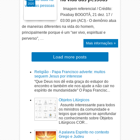
Nov
2020
Imagem referencial / Crédito:
Pixabay BOGOTÁ, 21 dez. 17 /
03:00 pm (ACI).- O demônio atua
de maneiras diferentes na vida do homem,
principalmente porque é um “ser vivo, espiritual e
perverso”, …
Mais informações »
Load more posts
Religião - Papa Francisco adverte: muitos
seguem Jesus por interesse
"Que Deus nos dê esta graça do estupor do
encontro e também ele nos ajude a não cair no
espírito de mundanidade" O Papa Francisc...
Objetos Litúrgicos
Assunto interessante para todos
os ministros da comunidade e
leigos que queiram se aprofundar
no conhecimento sobre Objetos
Litúrgicos COR...
A palavra Espirito no contexto
Grego e Judeu