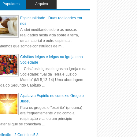
Populares
Arquivo
Espiritualidade - Duas realidades em
nós
Andei meditando sobre as nossas
realidades nesta vida sobre a terra,
uma material e outro espiritual.
bemos que somos constituídos de m...
Cristãos leigos e leigas na Igreja e na
Sociedade
Cristãos leigos e leigas na Igreja e na
Sociedade: “Sal da Terra e Luz do
Mundo” (Mt 5,13-14) Uma abordagem
iga do Segundo Capítulo ...
A palavra Espirito no contexto Grego e
Judeu
Para os gregos, o "espírito" (pneuma)
era frequentemente visto como a
respiração vital ou um princípio
aterial que se conectava ...
flexão - 2 Coríntios 5,8