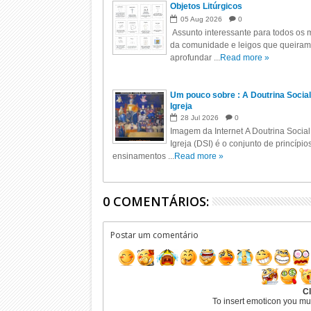
Objetos Litúrgicos
05
Aug
2026
0
Assunto interessante para todos os m
da comunidade e leigos que queiram
aprofundar ...
Read more »
Um pouco sobre : A Doutrina Social
Igreja
28
Jul
2026
0
Imagem da Internet A Doutrina Social
Igreja (DSI) é o conjunto de princípio
ensinamentos ...
Read more »
0 COMENTÁRIOS:
Postar um comentário
Cl
To insert emoticon you mu