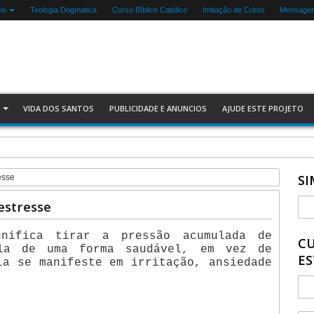
mo
Teologia Dogmatica
Curso Bíblico Católico
Imitação de Cristo
Mensagen
VIDA DOS SANTOS
PUBLICIDADE E ANUNCIOS
AJUDE ESTE PROJETO
SI
esse
estresse
nifica tirar a pressão acumulada de
CU
la de uma forma saudável, em vez de
ES
la se manifeste em irritação, ansiedade