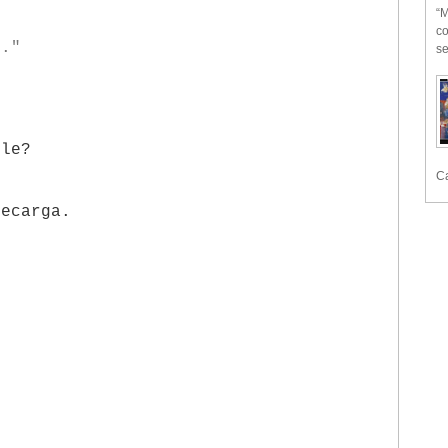
“M
co
s."
se
ole?
Ca
recarga.