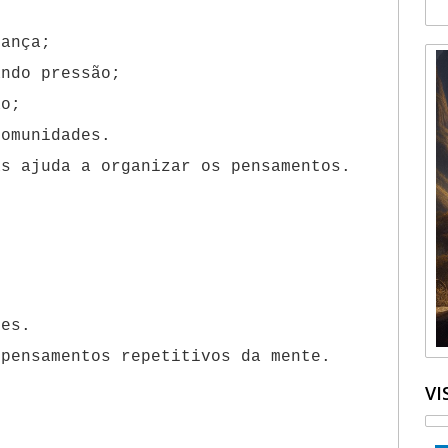
iança;
ando pressão;
ão;
comunidades.
as ajuda a organizar os pensamentos.
ões.
 pensamentos repetitivos da mente.
VI