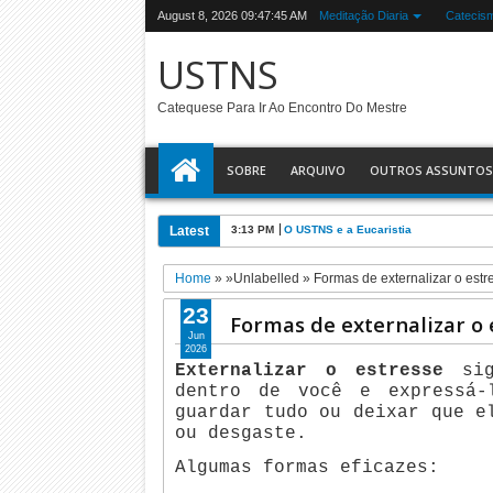
August 8, 2026
09:47:46 AM
Meditação Diaria
Catecis
USTNS
Catequese Para Ir Ao Encontro Do Mestre
SOBRE
ARQUIVO
OUTROS ASSUNTOS
Latest
3:13 PM
O USTNS e a Eucaristia
Home
» »Unlabelled »
Formas de externalizar o estr
23
Formas de externalizar o 
Jun
2026
Externalizar o estresse
sig
dentro de você e expressá-
guardar tudo ou deixar que e
ou desgaste.
Algumas formas eficazes: