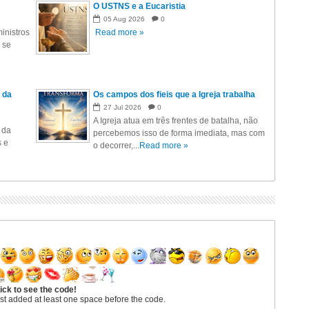
O USTNS e a Eucaristia
05
Aug
2026
0
inistros
Read more »
 se
 da
Os campos dos fieis que a Igreja trabalha
27
Jul
2026
0
A Igreja atua em três frentes de batalha, não
 da
percebemos isso de forma imediata, mas com
s e
o decorrer,...
Read more »
ick to see the code!
st added at least one space before the code.