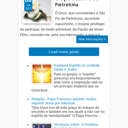
Pietrelcina
Jun
2013
Ó Deus, que concedestes a São
Pio de Pietrelcina, sacerdote
capuchinho, o insigne privilégio
de participar, de modo admirável, da Paixão de Vosso
Filho, concedei-me, pela sua intercessão, a graça d…
Mais informações »
Load more posts
A palavra Espirito no contexto
Grego e Judeu
Para os gregos, o "espírito"
(pneuma) era frequentemente
visto como a respiração vital ou
um princípio imaterial que se
conectava ...
Religião - Papa Francisco adverte: muitos
seguem Jesus por interesse
"Que Deus nos dê esta graça do estupor do
encontro e também ele nos ajude a não cair no
espírito de mundanidade" O Papa Francisc...
Um pouco sobre : A Doutrina