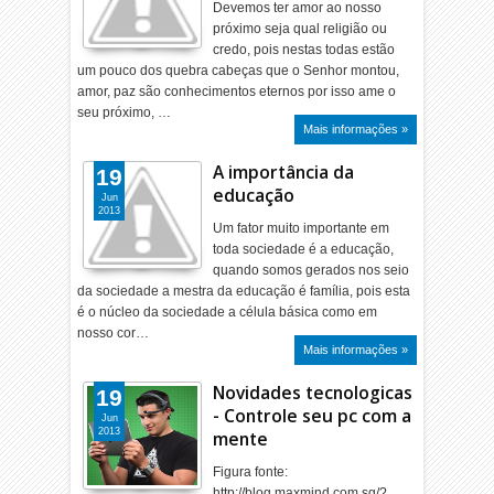
Devemos ter amor ao nosso
próximo seja qual religião ou
credo, pois nestas todas estão
um pouco dos quebra cabeças que o Senhor montou,
amor, paz são conhecimentos eternos por isso ame o
seu próximo, …
Mais informações »
A importância da
19
educação
Jun
2013
Um fator muito importante em
toda sociedade é a educação,
quando somos gerados nos seio
da sociedade a mestra da educação é família, pois esta
é o núcleo da sociedade a célula básica como em
nosso cor…
Mais informações »
Novidades tecnologicas
19
- Controle seu pc com a
Jun
2013
mente
Figura fonte:
http://blog.maxmind.com.sg/?