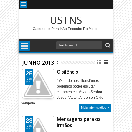
USTNS
Catequese Para Ir Ao Encontro Do Mestre
JUNHO 2013
O silêncio
25
Jun
" Quando nos silenciámos
2013
podemos poder escutar
claramente a Voz do Senhor
Jesus. "Autor: Anderson O.de
Sampaio …
Mais informações »
Mensagens para os
23
irmãos
Jun
2013