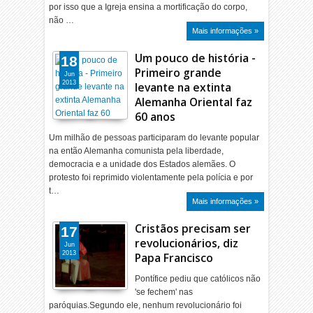
por isso que a Igreja ensina a mortificação do corpo,
não …
Mais informações »
Um pouco de história -
18
Primeiro grande
Jun
2013
levante na extinta
Alemanha Oriental faz
60 anos
Um milhão de pessoas participaram do levante popular
na então Alemanha comunista pela liberdade,
democracia e a unidade dos Estados alemães. O
protesto foi reprimido violentamente pela polícia e por
t…
Mais informações »
Cristãos precisam ser
17
revolucionários, diz
Jun
2013
Papa Francisco
Pontífice pediu que católicos não
'se fechem' nas
paróquias.Segundo ele, nenhum revolucionário foi