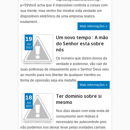
p=59Você acha que é impossível controla a coisas com
sua mente, mas venho lhe mostrar esta verdade um
dispositivos eletrônico de uma empresa realiza
exatament…
Mais informações »
Um novo tempo : A mão
19
do Senhor esta sobre
Jun
2013
nós
Os homens que dizem donos da
verdade e poderoso, vão cair de
suas poltronas de relaxamento pois o Senhor Deus veio
ao mundo para nos libertar de qualquer mentira ou
forma de opressão seja ela metafísi…
Mais informações »
Ter dominio sobre si
18
mesmo
Jun
2013
Nos dias atuais com esta onda de
consumismo sem rédeas é
necessário ter autocontrole pois
não podemos nos deixar levar pelas vontades carnais