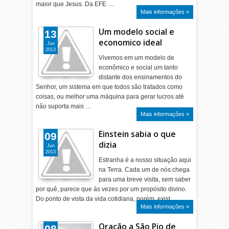
maior que Jesus. Da EFE …
Mais informações »
Um modelo social e
13
economico ideal
Jun
2013
Vivemos em um modelo de
econômico e social um tanto
distante dos ensinamentos do
Senhor, um sistema em que todos são tratados como
coisas, ou melhor uma máquina para gerar lucros até
não suporta mais …
Mais informações »
Einstein sabia o que
09
dizia
Jun
2013
Estranha é a nosso situação aqui
na Terra. Cada um de nós chega
para uma breve visita, sem saber
por quê, parece que ás vezes por um propósito divino.
Do ponto de vista da vida cotidiana, porém, exist…
Mais informações »
Oração a São Pio de
08