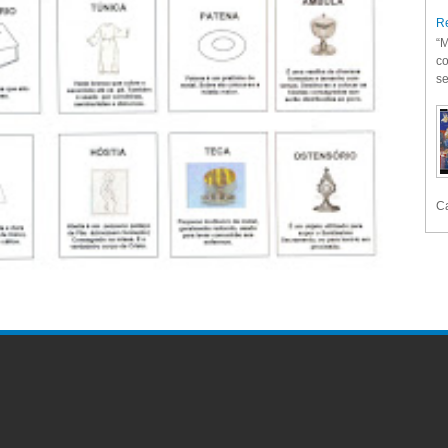
Re
“M
co
se
Ca