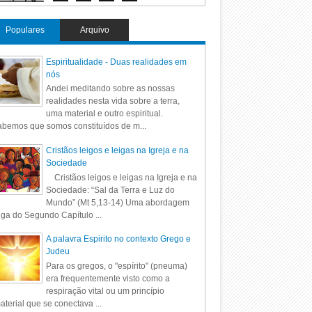
Populares
Arquivo
Espiritualidade - Duas realidades em
nós
Andei meditando sobre as nossas
realidades nesta vida sobre a terra,
uma material e outro espiritual.
bemos que somos constituídos de m...
Cristãos leigos e leigas na Igreja e na
Sociedade
Cristãos leigos e leigas na Igreja e na
Sociedade: “Sal da Terra e Luz do
Mundo” (Mt 5,13-14) Uma abordagem
iga do Segundo Capítulo ...
A palavra Espirito no contexto Grego e
Judeu
Para os gregos, o "espírito" (pneuma)
era frequentemente visto como a
respiração vital ou um princípio
aterial que se conectava ...