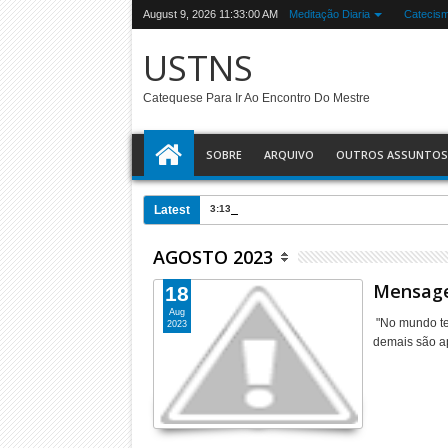
August 9, 2026
11:33:00 AM
Meditação Diaria
Catecis
USTNS
Catequese Para Ir Ao Encontro Do Mestre
SOBRE
ARQUIVO
OUTROS ASSUNTOS
Latest
3:13 PM
O USTNS e a Eucaristia
AGOSTO 2023
Mensage
18
Aug
"No mundo tem
2023
demais são a