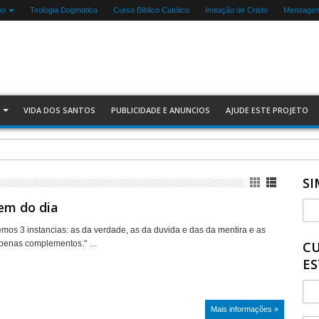
mo
Teologia Dogmatica
Curso Bíblico Católico
Imitação de Cristo
Mensagens
VIDA DOS SANTOS
PUBLICIDADE E ANUNCIOS
AJUDE ESTE PROJETO
SI
m do dia
os 3 instancias: as da verdade, as da duvida e das da mentira e as
penas complementos." …
CU
ES
Mais informações »