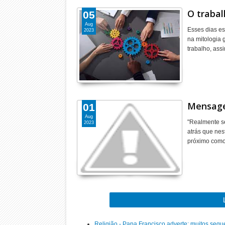
O traba
05
Aug
Esses dias es
2023
na mitologia
trabalho, as
Mensage
01
Aug
"Realmente s
2023
atrás que nes
próximo como
Religião - Papa Francisco adverte: muitos segu