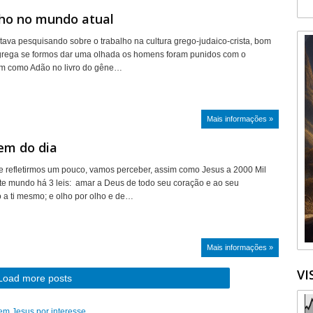
lho no mundo atual
tava pesquisando sobre o trabalho na cultura grego-judaico-crista, bom
 grega se formos dar uma olhada os homens foram punidos com o
sim como Adão no livro do gêne…
Mais informações »
m do dia
e refletirmos um pouco, vamos perceber, assim como Jesus a 2000 Mil
te mundo há 3 leis: amar a Deus de todo seu coração e ao seu
 a ti mesmo; e olho por olho e de…
Mais informações »
VI
Load more posts
em Jesus por interesse