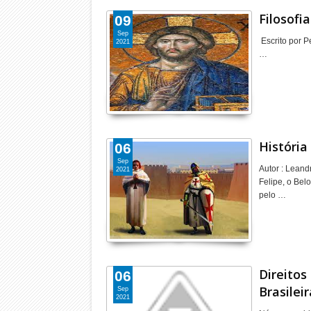
Filosofia
09
Sep
Escrito por 
2021
…
História
06
Sep
Autor : Leand
2021
Felipe, o Bel
pelo …
Direitos
06
Brasilei
Sep
2021