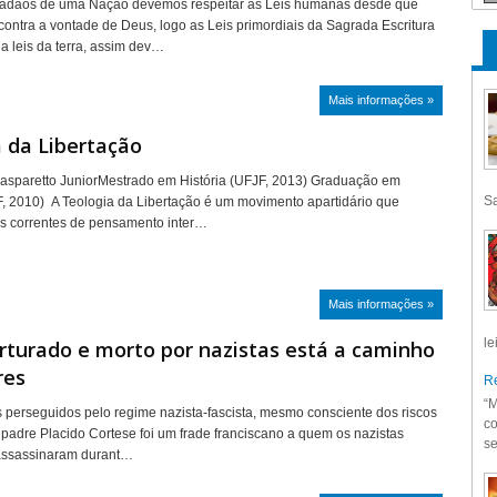
adãos de uma Nação devemos respeitar as Leis humanas desde que
contra a vontade de Deus, logo as Leis primordiais da Sagrada Escritura
a leis da terra, assim dev…
Mais informações »
 da Libertação
Gasparetto JuniorMestrado em História (UFJF, 2013) Graduação em
Sa
F, 2010) A Teologia da Libertação é um movimento apartidário que
as correntes de pensamento inter…
Mais informações »
le
rturado e morto por nazistas está a caminho
res
Re
“M
s perseguidos pelo regime nazista-fascista, mesmo consciente dos riscos
co
padre Placido Cortese foi um frade franciscano a quem os nazistas
se
 assassinaram durant…