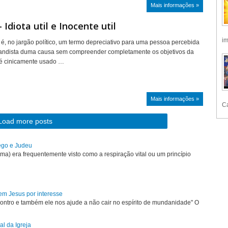
Mais informações »
 Idiota util e Inocente util
im
l é, no jargão político, um termo depreciativo para uma pessoa percebida
ndista duma causa sem compreender completamente os objetivos da
 é cinicamente usado …
Mais informações »
Ca
Load more posts
rego e Judeu
uma) era frequentemente visto como a respiração vital ou um princípio
em Jesus por interesse
ontro e também ele nos ajude a não cair no espírito de mundanidade" O
al da Igreja