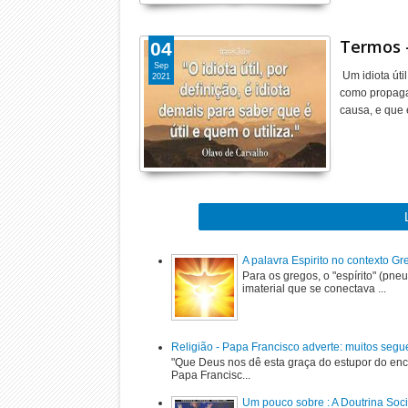
Termos -
04
Sep
Um idiota úti
2021
como propaga
causa, e que
A palavra Espirito no contexto G
Para os gregos, o "espírito" (pne
imaterial que se conectava ...
Religião - Papa Francisco adverte: muitos segu
"Que Deus nos dê esta graça do estupor do enc
Papa Francisc...
Um pouco sobre : A Doutrina Soci