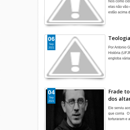
Nós como cid
elas não vão 
estão acima d
Teologia
06
Sep
Por Antonio 
2021
História (UFJ
engloba vári
Frade to
04
dos alta
Sep
2021
Ele serviu ao
que corria O 
torturaram e