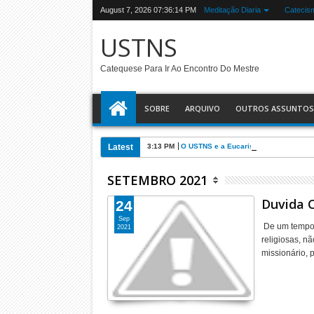
August 7, 2026
07:36:15 PM
Meditação Diaria
Catecis
USTNS
Catequese Para Ir Ao Encontro Do Mestre
SOBRE
ARQUIVO
OUTROS ASSUNTOS
Latest
3:13 PM
O USTNS e a Eucaristia
SETEMBRO 2021
Duvida C
24
Sep
De um tempo 
2021
religiosas, nã
missionário, 