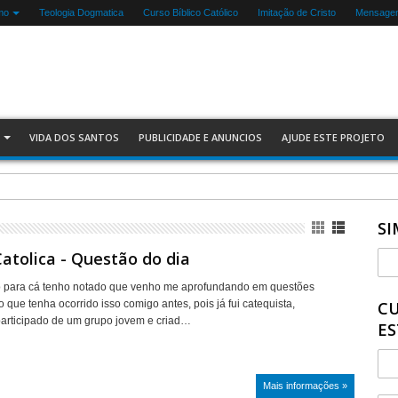
mo
Teologia Dogmatica
Curso Bíblico Católico
Imitação de Cristo
Mensagen
VIDA DOS SANTOS
PUBLICIDADE E ANUNCIOS
AJUDE ESTE PROJETO
SI
atolica - Questão do dia
para cá tenho notado que venho me aprofundando em questões
o que tenha ocorrido isso comigo antes, pois já fui catequista,
CU
participado de um grupo jovem e criad…
ES
Mais informações »