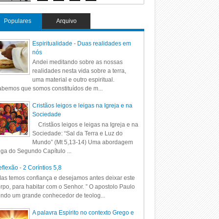
Populares
Arquivo
Espiritualidade - Duas realidades em
nós
Andei meditando sobre as nossas
realidades nesta vida sobre a terra,
uma material e outro espiritual.
bemos que somos constituídos de m...
Cristãos leigos e leigas na Igreja e na
Sociedade
Cristãos leigos e leigas na Igreja e na
Sociedade: “Sal da Terra e Luz do
Mundo” (Mt 5,13-14) Uma abordagem
iga do Segundo Capítulo ...
flexão - 2 Coríntios 5,8
as temos confiança e desejamos antes deixar este
rpo, para habitar com o Senhor. ” O apostolo Paulo
ndo um grande conhecedor de teolog...
A palavra Espirito no contexto Grego e