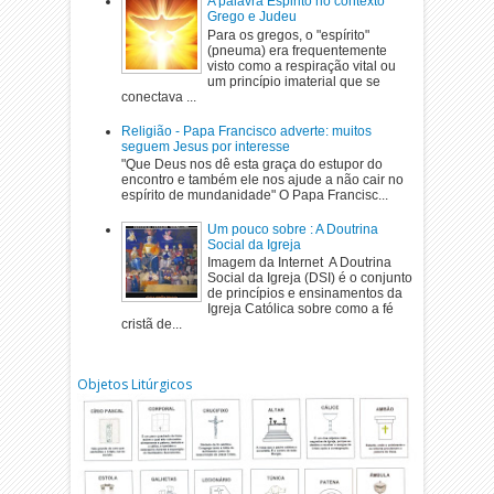
A palavra Espirito no contexto
Grego e Judeu
Para os gregos, o "espírito"
(pneuma) era frequentemente
visto como a respiração vital ou
um princípio imaterial que se
conectava ...
Religião - Papa Francisco adverte: muitos
seguem Jesus por interesse
"Que Deus nos dê esta graça do estupor do
encontro e também ele nos ajude a não cair no
espírito de mundanidade" O Papa Francisc...
Um pouco sobre : A Doutrina
Social da Igreja
Imagem da Internet A Doutrina
Social da Igreja (DSI) é o conjunto
de princípios e ensinamentos da
Igreja Católica sobre como a fé
cristã de...
Objetos Litúrgicos