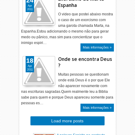
24
Espanha
Apr
2011
O video que postei abaixo mostra
o caso de um exorcismo com
uma garota chamada Marta, na
Espanha.Estou adicionando o mesmo não para gerar
medo ou pânico, mas sim para concientizar que o
inimigo espiri…
Mais informações »
Onde se encontra Deus
18
?
Apr
2011
Muitas pessoas se questionam
onde está Deus é o por que Ele
não aparecer novamente com
nas escrituras sagradas.Quem realmente leu a Biblia
sabe para quem e porque Deus apareceu somente para
pessoas es…
Mais informações »
Load more posts