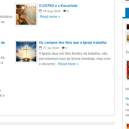
O USTNS e a Eucaristia
05
Aug
2026
0
inistros
Read more »
 se
 da
Os campos dos fieis que a Igreja trabalha
27
Jul
2026
0
Sa
A Igreja atua em três frentes de batalha, não
 da
percebemos isso de forma imediata, mas com
s e
o decorrer,...
Read more »
le
a
ê e
Re
“M
co
se