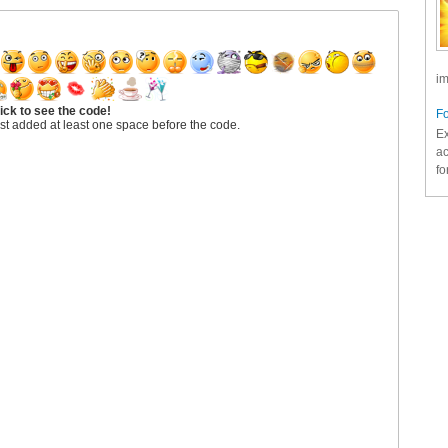
im
ick to see the code!
Fo
st added at least one space before the code.
Ex
ac
fo