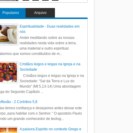
Populares
Arquivo
Espiritualidade - Duas realidades em
nós
Andei meditando sobre as nossas
realidades nesta vida sobre a terra,
uma material e outro espiritual.
bemos que somos constituídos de m...
Cristãos leigos e leigas na Igreja e na
Sociedade
Cristãos leigos e leigas na Igreja e na
Sociedade: “Sal da Terra e Luz do
Mundo” (Mt 5,13-14) Uma abordagem
iga do Segundo Capítulo ...
flexão - 2 Coríntios 5,8
as temos confiança e desejamos antes deixar este
rpo, para habitar com o Senhor. ” O apostolo Paulo
ndo um grande conhecedor de teolog...
A palavra Espirito no contexto Grego e