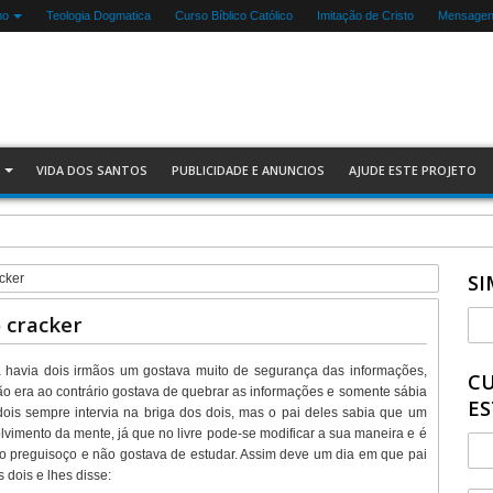
mo
Teologia Dogmatica
Curso Bíblico Católico
Imitação de Cristo
Mensagens
VIDA DOS SANTOS
PUBLICIDADE E ANUNCIOS
AJUDE ESTE PROJETO
SI
cker
 cracker
a havia dois irmãos um gostava muito de segurança das informações,
CU
mão era ao contrário gostava de quebrar as informações e somente sábia
ES
s dois sempre intervia na briga dos dois, mas o pai deles sabia que um
lvimento da mente, já que no livre pode-se modificar a sua maneira e é
to preguisoço e não gostava de estudar. Assim deve um dia em que pai
 dois e lhes disse: