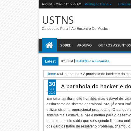
August 6, 2026
11:15:26 AM
Meditação Diaria
Catecis
USTNS
Catequese Para Ir Ao Encontro Do Mestre
SOBRE
ARQUIVO
OUTROS ASSUNTOS
Latest
3:13 PM
O USTNS e a Eucaristia
Home
» »Unlabelled »
A parabola do hacker e do cra
30
A parabola do hacker e do
Jul
2010
Em uma familia muito humilde, mas estavél de vid
assim como de sistema operaional livre, já o seu ir
utilizar sistema operacional proprietário. O pai do
sistema mais estavél e livre e melhor para o desenvo
bem melhor, ele sabia que se segundo filho era mui
dos garotos tratou de resolver o problema, chamou os