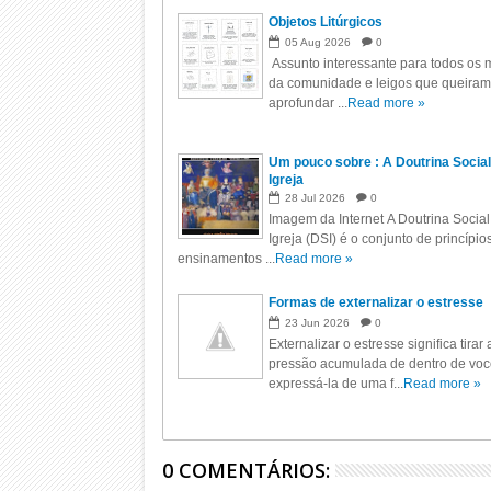
Objetos Litúrgicos
05
Aug
2026
0
Assunto interessante para todos os m
da comunidade e leigos que queiram
aprofundar ...
Read more »
Um pouco sobre : A Doutrina Social
Igreja
28
Jul
2026
0
Imagem da Internet A Doutrina Social
Igreja (DSI) é o conjunto de princípio
ensinamentos ...
Read more »
Formas de externalizar o estresse
23
Jun
2026
0
Externalizar o estresse significa tirar 
pressão acumulada de dentro de voc
expressá-la de uma f...
Read more »
0 COMENTÁRIOS: