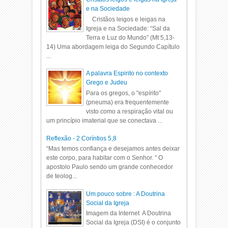
e na Sociedade
Cristãos leigos e leigas na
Igreja e na Sociedade: “Sal da
Terra e Luz do Mundo” (Mt 5,13-
14) Uma abordagem leiga do Segundo Capítulo
...
A palavra Espirito no contexto
Grego e Judeu
Para os gregos, o "espírito"
(pneuma) era frequentemente
visto como a respiração vital ou
um princípio imaterial que se conectava ...
Reflexão - 2 Coríntios 5,8
“Mas temos confiança e desejamos antes deixar
este corpo, para habitar com o Senhor. ” O
apostolo Paulo sendo um grande conhecedor
de teolog...
Um pouco sobre : A Doutrina
Social da Igreja
Imagem da Internet A Doutrina
Social da Igreja (DSI) é o conjunto