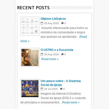
RECENT POSTS
Objetos Litúrgicos
05
Aug
2026
0
Assunto interessante para todos os
ministros da comunidade e leigos
que queiram se aprofundar ...
Read
more »
O USTNS e a Eucaristia
05
Aug
2026
0
Read more »
Um pouco sobre : A Doutrina
Social da Igreja
28
Jul
2026
0
Imagem da Internet A Doutrina
Social da Igreja (DSI) é o conjunto
de princípios e ensinamentos ...
Read more »