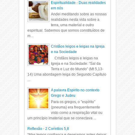
Espiritualidade - Duas realidades
em nós
Andei meditando sobre as nossas
realidades nesta vida sobre a
terra, uma material e outro
espiritual. Sabemos que somos constituídos de
m...
Cristãos leigos e leigas na Igreja
e na Sociedade
Cristãos leigos e leigas na
Igreja e na Sociedade: “Sal da
Terra e Luz do Mundo” (Mt 5,13-
14) Uma abordagem leiga do Segundo Capítulo
...
A palavra Espirito no contexto
Grego e Judeu
Para os gregos, o "espírito"
(pneuma) era frequentemente
visto como a respiração vital ou
um princípio imaterial que se conectava ...
Reflexão - 2 Coríntios 5,8
“Mas temos confiança e desejamos antes deixar