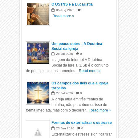
O USTNS e a Eucaristia
05
Aug
2026
0
Read more »
Um pouco sobre : A Doutrina
Social da Igreja
28
Jul
2026
0
Imagem da Internet A Doutrina
Social da Igreja (DSI) é o conjunto
de princípios e ensinamentos ...
Read more »
Os campos dos fieis que a Igreja
trabalha
27
Jul
2026
0
A Igreja atua em três frentes de
batalha, não percebemos isso de
forma imediata, mas com o decorrer,...
Read more »
Formas de externalizar o estresse
23
Jun
2026
0
Externalizar o estresse significa tirar