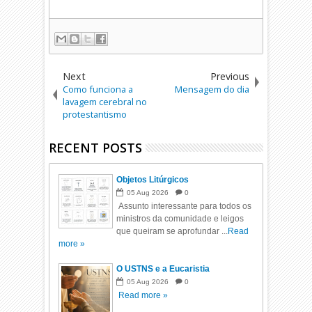
Next
Previous
Como funciona a
Mensagem do dia
lavagem cerebral no
protestantismo
RECENT POSTS
Objetos Litúrgicos
05
Aug
2026
0
Assunto interessante para todos os
ministros da comunidade e leigos
que queiram se aprofundar ...
Read
more »
O USTNS e a Eucaristia
05
Aug
2026
0
Read more »