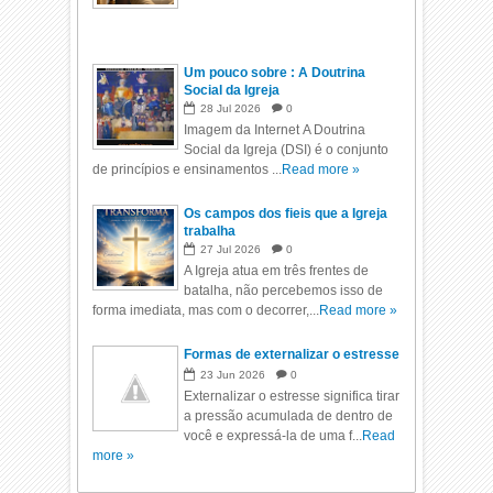
Um pouco sobre : A Doutrina
Social da Igreja
28
Jul
2026
0
Imagem da Internet A Doutrina
Social da Igreja (DSI) é o conjunto
de princípios e ensinamentos ...
Read more »
Os campos dos fieis que a Igreja
trabalha
27
Jul
2026
0
A Igreja atua em três frentes de
batalha, não percebemos isso de
forma imediata, mas com o decorrer,...
Read more »
Formas de externalizar o estresse
23
Jun
2026
0
Externalizar o estresse significa tirar
a pressão acumulada de dentro de
você e expressá-la de uma f...
Read
more »