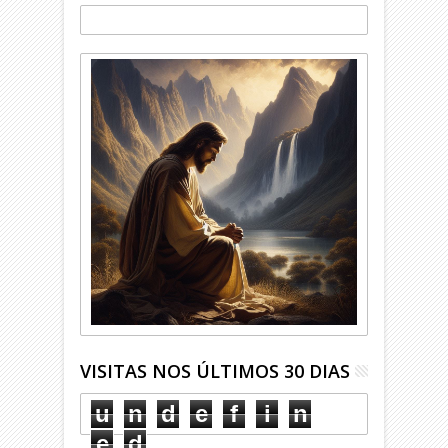
VISITAS NOS ÚLTIMOS 30 DIAS
u
n
d
e
f
i
n
e
d