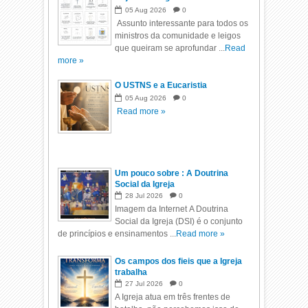
05
Aug
2026
0
Assunto interessante para todos os
ministros da comunidade e leigos
que queiram se aprofundar ...
Read
more »
O USTNS e a Eucaristia
05
Aug
2026
0
Read more »
Um pouco sobre : A Doutrina
Social da Igreja
28
Jul
2026
0
Imagem da Internet A Doutrina
Social da Igreja (DSI) é o conjunto
de princípios e ensinamentos ...
Read more »
Os campos dos fieis que a Igreja
trabalha
27
Jul
2026
0
A Igreja atua em três frentes de