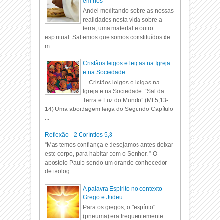
em nós
Andei meditando sobre as nossas
realidades nesta vida sobre a
terra, uma material e outro
espiritual. Sabemos que somos constituídos de
m...
Cristãos leigos e leigas na Igreja
e na Sociedade
Cristãos leigos e leigas na
Igreja e na Sociedade: “Sal da
Terra e Luz do Mundo” (Mt 5,13-
14) Uma abordagem leiga do Segundo Capítulo
...
Reflexão - 2 Coríntios 5,8
“Mas temos confiança e desejamos antes deixar
este corpo, para habitar com o Senhor. ” O
apostolo Paulo sendo um grande conhecedor
de teolog...
A palavra Espirito no contexto
Grego e Judeu
Para os gregos, o "espírito"
(pneuma) era frequentemente