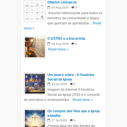
Objetos Litúrgicos
05
Aug
2026
0
Assunto interessante para todos os
ministros da comunidade e leigos
que queiram se aprofundar ...
Read
more »
O USTNS e a Eucaristia
05
Aug
2026
0
Read more »
Um pouco sobre : A Doutrina
Social da Igreja
28
Jul
2026
0
Imagem da Internet A Doutrina
Social da Igreja (DSI) é o conjunto
de princípios e ensinamentos ...
Read more »
Os campos dos fieis que a Igreja
trabalha
27
Jul
2026
0
A Igreja atua em três frentes de