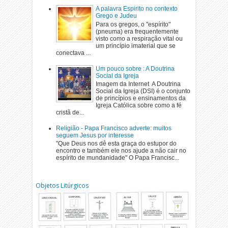
A palavra Espirito no contexto
Grego e Judeu
Para os gregos, o "espírito"
(pneuma) era frequentemente
visto como a respiração vital ou
um princípio imaterial que se
conectava ...
Um pouco sobre : A Doutrina
Social da Igreja
Imagem da Internet A Doutrina
Social da Igreja (DSI) é o conjunto
de princípios e ensinamentos da
Igreja Católica sobre como a fé
cristã de...
Religião - Papa Francisco adverte: muitos
seguem Jesus por interesse
"Que Deus nos dê esta graça do estupor do
encontro e também ele nos ajude a não cair no
espírito de mundanidade" O Papa Francisc...
Objetos Litúrgicos