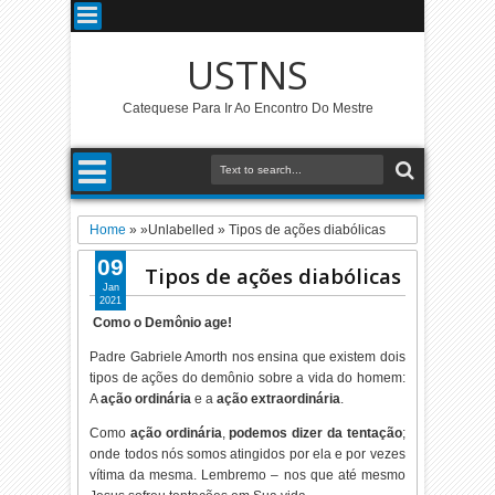
USTNS
Catequese Para Ir Ao Encontro Do Mestre
Home
» »Unlabelled »
Tipos de ações diabólicas
09
Tipos de ações diabólicas
Jan
2021
Como o Demônio age!
Padre Gabriele Amorth nos ensina que existem dois
tipos de ações do demônio sobre a vida do homem:
A
ação ordinária
e a
ação extraordinária
.
Como
ação ordinária
,
podemos dizer da tentação
;
onde todos nós somos atingidos por ela e por vezes
vítima da mesma. Lembremo – nos que até mesmo