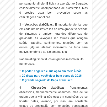
pensamento alheio. É típica a aversão ao Sagrado,
essencialmente acompanhada de blasfêmias. Mas
é preciso estar bem prevenido sobre as
camuflagens diabólicas.
3 –
Vexações diabólicas:
É importante atentar que
em cada um destes casos há uma grande variedade
de sintomas e também grandes diferenças de
gravidade. As vexações são formas que atingem
saúde, trabalho, sentimentos, relações com os
outros (alguns efeitos: momentos de fúria sem
motivo, tendência ao isolamento total…).
Podem atingir indivíduos ou grupos mesmo muito
numerosos.
::
O poder Angélico e sua ação em meio à nós!
::
20 dicas para você viver bem o ano de 2016
::
O grande segredo do Papa Francisco!
4 –
Obsessões diabólicas:
Pensamentos
obsessivos, frequentemente absurdos, mas de tal
ordem que a vítima não esta em condições de se
libertar deles, vivendo, por isso, em constante
estado de prostração, com tentações persistentes