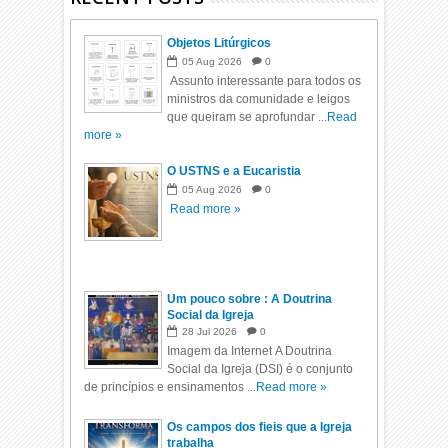
Objetos Litúrgicos
05
Aug
2026
0
Assunto interessante para todos os
ministros da comunidade e leigos
que queiram se aprofundar ...
Read
more »
O USTNS e a Eucaristia
05
Aug
2026
0
Read more »
Um pouco sobre : A Doutrina
Social da Igreja
28
Jul
2026
0
Imagem da Internet A Doutrina
Social da Igreja (DSI) é o conjunto
de princípios e ensinamentos ...
Read more »
Os campos dos fieis que a Igreja
trabalha