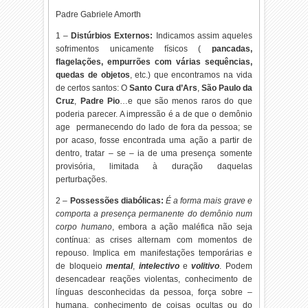
Padre Gabriele Amorth
1 –
Distúrbios Externos:
Indicamos assim aqueles
sofrimentos unicamente físicos (
pancadas,
flagelações, empurrões com várias sequências,
quedas de objetos
, etc.) que encontramos na vida
de certos santos: O
Santo Cura d’Ars
,
São Paulo da
Cruz
,
Padre Pio
…e que são menos raros do que
poderia parecer. A impressão é a de que o demônio
age permanecendo do lado de fora da pessoa; se
por acaso, fosse encontrada uma ação a partir de
dentro, tratar – se – ia de uma presença somente
provisória, limitada à duração daquelas
perturbações.
2 –
Possessões diabólicas:
É a forma mais grave e
comporta a presença permanente do demônio num
corpo humano
, embora a ação maléfica não seja
contínua: as crises alternam com momentos de
repouso. Implica em manifestações temporárias e
de bloqueio
mental
,
intelectivo
e
volitivo
.
Podem
desencadear reações violentas, conhecimento de
línguas desconhecidas da pessoa, força sobre –
humana, conhecimento de coisas ocultas ou do