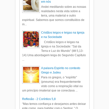
em nós
Andei meditando sobre as nossas
realidades nesta vida sobre a
terra, uma material e outro
espiritual. Sabemos que somos constituídos de
m...
Cristãos leigos e leigas na Igreja
e na Sociedade
Cristãos leigos e leigas na
Igreja e na Sociedade: “Sal da
Terra e Luz do Mundo” (Mt 5,13-
14) Uma abordagem leiga do Segundo Capítulo
...
A palavra Espirito no contexto
Grego e Judeu
Para os gregos, o "espírito"
(pneuma) era frequentemente
visto como a respiração vital ou
um princípio imaterial que se conectava ...
Reflexão - 2 Coríntios 5,8
“Mas temos confiança e desejamos antes deixar
este corpo, para habitar com o Senhor. ” O