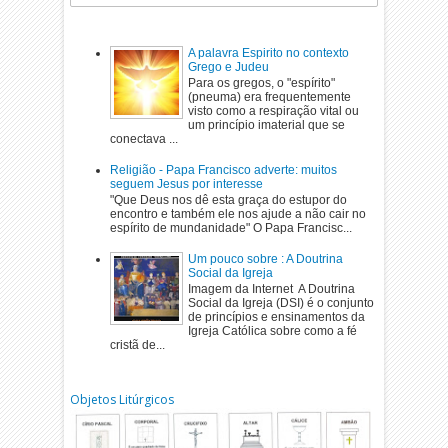
A palavra Espirito no contexto
Grego e Judeu
Para os gregos, o "espírito"
(pneuma) era frequentemente
visto como a respiração vital ou
um princípio imaterial que se
conectava ...
Religião - Papa Francisco adverte: muitos
seguem Jesus por interesse
"Que Deus nos dê esta graça do estupor do
encontro e também ele nos ajude a não cair no
espírito de mundanidade" O Papa Francisc...
Um pouco sobre : A Doutrina
Social da Igreja
Imagem da Internet A Doutrina
Social da Igreja (DSI) é o conjunto
de princípios e ensinamentos da
Igreja Católica sobre como a fé
cristã de...
Objetos Litúrgicos