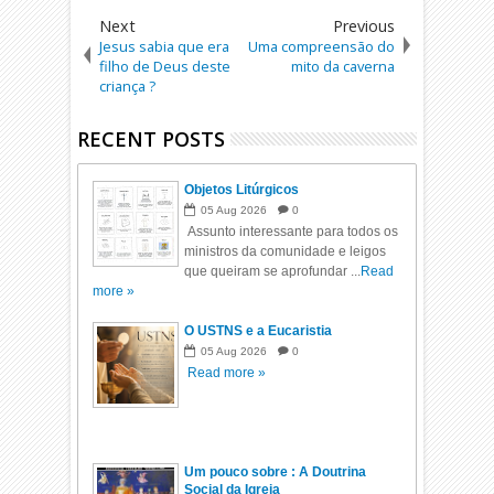
Next
Previous
Jesus sabia que era
Uma compreensão do
filho de Deus deste
mito da caverna
criança ?
RECENT POSTS
Objetos Litúrgicos
05
Aug
2026
0
Assunto interessante para todos os
ministros da comunidade e leigos
que queiram se aprofundar ...
Read
more »
O USTNS e a Eucaristia
05
Aug
2026
0
Read more »
Um pouco sobre : A Doutrina
Social da Igreja