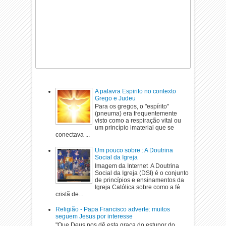
A palavra Espirito no contexto
Grego e Judeu
Para os gregos, o "espírito"
(pneuma) era frequentemente
visto como a respiração vital ou
um princípio imaterial que se
conectava ...
Um pouco sobre : A Doutrina
Social da Igreja
Imagem da Internet A Doutrina
Social da Igreja (DSI) é o conjunto
de princípios e ensinamentos da
Igreja Católica sobre como a fé
cristã de...
Religião - Papa Francisco adverte: muitos
seguem Jesus por interesse
"Que Deus nos dê esta graça do estupor do