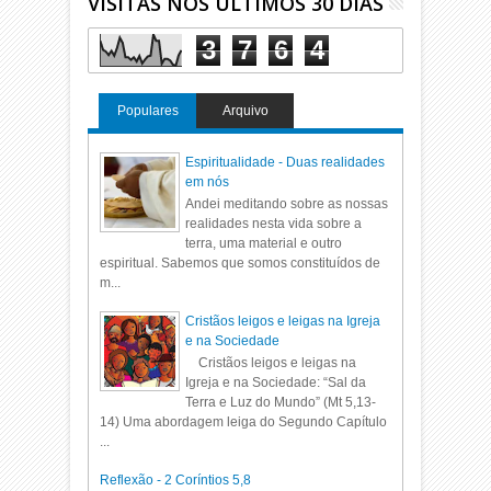
VISITAS NOS ÚLTIMOS 30 DIAS
3
7
6
4
Populares
Arquivo
Espiritualidade - Duas realidades
em nós
Andei meditando sobre as nossas
realidades nesta vida sobre a
terra, uma material e outro
espiritual. Sabemos que somos constituídos de
m...
Cristãos leigos e leigas na Igreja
e na Sociedade
Cristãos leigos e leigas na
Igreja e na Sociedade: “Sal da
Terra e Luz do Mundo” (Mt 5,13-
14) Uma abordagem leiga do Segundo Capítulo
...
Reflexão - 2 Coríntios 5,8