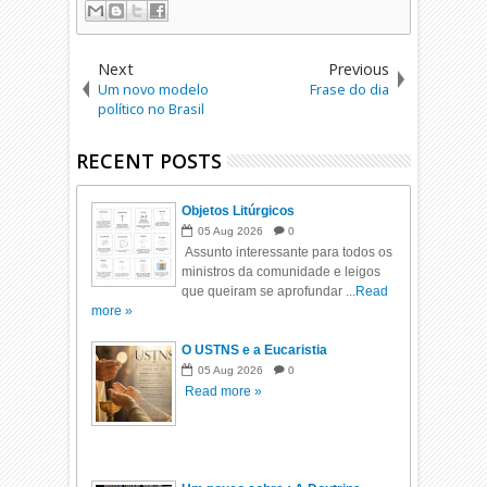
Next
Previous
Um novo modelo
Frase do dia
político no Brasil
RECENT POSTS
Objetos Litúrgicos
05
Aug
2026
0
Assunto interessante para todos os
ministros da comunidade e leigos
que queiram se aprofundar ...
Read
more »
O USTNS e a Eucaristia
05
Aug
2026
0
Read more »