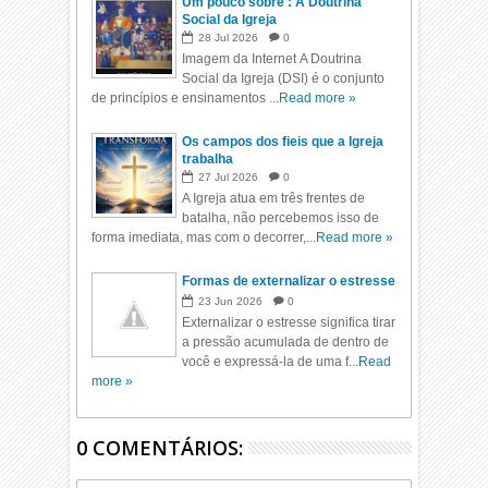
Um pouco sobre : A Doutrina
Social da Igreja
28
Jul
2026
0
Imagem da Internet A Doutrina
Social da Igreja (DSI) é o conjunto
de princípios e ensinamentos ...
Read more »
Os campos dos fieis que a Igreja
trabalha
27
Jul
2026
0
A Igreja atua em três frentes de
batalha, não percebemos isso de
forma imediata, mas com o decorrer,...
Read more »
Formas de externalizar o estresse
23
Jun
2026
0
Externalizar o estresse significa tirar
a pressão acumulada de dentro de
você e expressá-la de uma f...
Read
more »
0 COMENTÁRIOS: