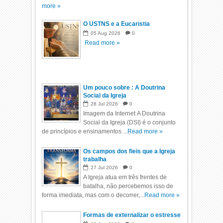
more »
O USTNS e a Eucaristia
05
Aug
2026
0
Read more »
Um pouco sobre : A Doutrina
Social da Igreja
28
Jul
2026
0
Imagem da Internet A Doutrina
Social da Igreja (DSI) é o conjunto
de princípios e ensinamentos ...
Read more »
Os campos dos fieis que a Igreja
trabalha
27
Jul
2026
0
A Igreja atua em três frentes de
batalha, não percebemos isso de
forma imediata, mas com o decorrer,...
Read more »
Formas de externalizar o estresse