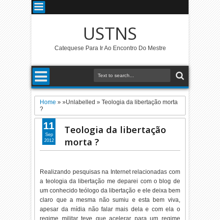
USTNS
Catequese Para Ir Ao Encontro Do Mestre
Home
» »Unlabelled »
Teologia da libertação morta
?
11
Teologia da libertação
Sep
morta ?
2012
Realizando pesquisas na Internet relacionadas com
a teologia da libertação me deparei com o blog de
um conhecido teólogo da libertação e ele deixa bem
claro que a mesma não sumiu e esta bem viva,
apesar da mídia não falar mais dela e com ela o
regime militar teve que acelerar para um regime