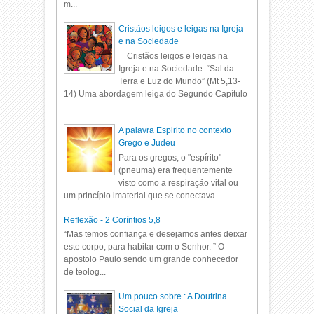
m...
Cristãos leigos e leigas na Igreja
e na Sociedade
Cristãos leigos e leigas na
Igreja e na Sociedade: “Sal da
Terra e Luz do Mundo” (Mt 5,13-
14) Uma abordagem leiga do Segundo Capítulo
...
A palavra Espirito no contexto
Grego e Judeu
Para os gregos, o "espírito"
(pneuma) era frequentemente
visto como a respiração vital ou
um princípio imaterial que se conectava ...
Reflexão - 2 Coríntios 5,8
“Mas temos confiança e desejamos antes deixar
este corpo, para habitar com o Senhor. ” O
apostolo Paulo sendo um grande conhecedor
de teolog...
Um pouco sobre : A Doutrina
Social da Igreja