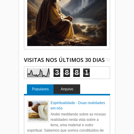
VISITAS NOS ÚLTIMOS 30 DIAS
3
8
8
1
Populares
Arquivo
Espiritualidade - Duas realidades
em nós
Andei meditando sobre as nossas
realidades nesta vida sobre a
terra, uma material e outro
espiritual. Sabemos que somos constituídos de