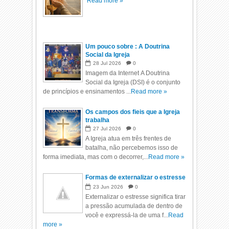
Read more »
Um pouco sobre : A Doutrina
Social da Igreja
28
Jul
2026
0
Imagem da Internet A Doutrina
Social da Igreja (DSI) é o conjunto
de princípios e ensinamentos ...
Read more »
Os campos dos fieis que a Igreja
trabalha
27
Jul
2026
0
A Igreja atua em três frentes de
batalha, não percebemos isso de
forma imediata, mas com o decorrer,...
Read more »
Formas de externalizar o estresse
23
Jun
2026
0
Externalizar o estresse significa tirar
a pressão acumulada de dentro de
você e expressá-la de uma f...
Read
more »