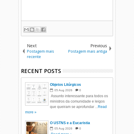
Next
Previous
Postagem mais
Postagem mais antiga
recente
RECENT POSTS
Objetos Litúrgicos
05
Aug
2026
0
Assunto interessante para todos os
ministros da comunidade e leigos
que queiram se aprofundar ...
Read
more »
O USTNS e a Eucaristia
05
Aug
2026
0