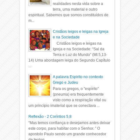
realidades nesta vida sobre a
terra, uma material e outro
espiritual. Sabemos que somos constituídos de
m...
Cristãos leigos e leigas na Igreja
e na Sociedade
Cristãos leigos e leigas na
Igreja e na Sociedade: “Sal da
Terra e Luz do Mundo” (Mt 5,13-
14) Uma abordagem leiga do Segundo Capítulo
...
A palavra Espirito no contexto
Grego e Judeu
Para os gregos, o "espírito"
(pneuma) era frequentemente
visto como a respiração vital ou
um princípio imaterial que se conectava ...
Reflexão - 2 Coríntios 5,8
“Mas temos confiança e desejamos antes deixar
este corpo, para habitar com o Senhor. ” O
apostolo Paulo sendo um grande conhecedor
de teolog...