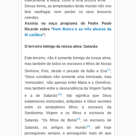
inteiramente a Maria, como a uma âncora firme”
.
Dessa forma, as tempestades deste mundo não nos
fará naufragar, nem perder os seus tesouros
celestes.
Assista ou ouça programa do Padre Paulo
Ricardo sobre “
Dom Bosco e as três alvuras da
fé católica
”:
O terceiro inimigo da nossa alma: Satanás
Este terceiro, não é somente Inimigo de nossa alma,
mas também de todos os escravos e filhos de Nossa
13
Senhora. Pois, desde o pecado de Adão e Eva
,
“Deus constituiu não somente uma inimizade, mas
‘inimizades’, não apenas entre Maria e o Demônio,
mas também entre a descendência da Virgem Santa
14
e a de Satanás”
. Isto significa que Deus
estabeleceu inimizades, antipatias e ódios secretos
entre os verdadeiros filhos e escravos da
Santíssima Virgem e os filhos e escravos de
15
Satanás. “Os filhos de Belial
, os escravos de
16
Satanás, os amigos do mundo
, até hoje
perseguiram sempre, e perseguirão mais do que