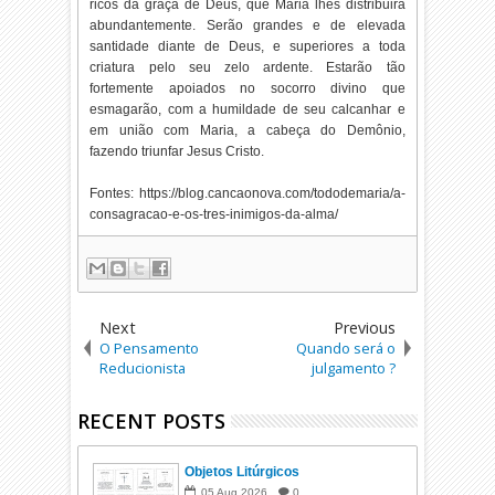
ricos da graça de Deus, que Maria lhes distribuirá
abundantemente. Serão grandes e de elevada
santidade diante de Deus, e superiores a toda
criatura pelo seu zelo ardente. Estarão tão
fortemente apoiados no socorro divino que
esmagarão, com a humildade de seu calcanhar e
em união com Maria, a cabeça do Demônio,
fazendo triunfar Jesus Cristo.
Fontes: https://blog.cancaonova.com/tododemaria/a-
consagracao-e-os-tres-inimigos-da-alma/
Next
Previous
O Pensamento
Quando será o
Reducionista
julgamento ?
RECENT POSTS
Objetos Litúrgicos
05
Aug
2026
0