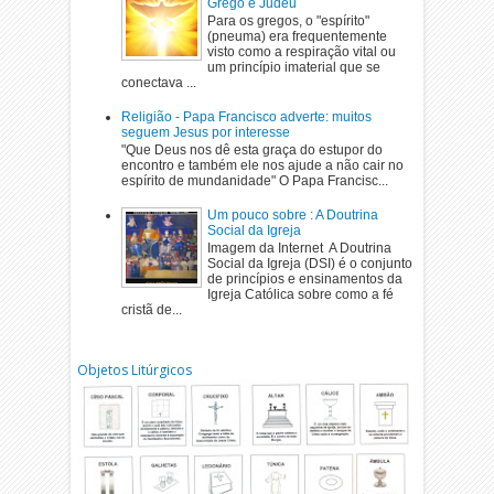
Grego e Judeu
Para os gregos, o "espírito"
(pneuma) era frequentemente
visto como a respiração vital ou
um princípio imaterial que se
conectava ...
Religião - Papa Francisco adverte: muitos
seguem Jesus por interesse
"Que Deus nos dê esta graça do estupor do
encontro e também ele nos ajude a não cair no
espírito de mundanidade" O Papa Francisc...
Um pouco sobre : A Doutrina
Social da Igreja
Imagem da Internet A Doutrina
Social da Igreja (DSI) é o conjunto
de princípios e ensinamentos da
Igreja Católica sobre como a fé
cristã de...
Objetos Litúrgicos