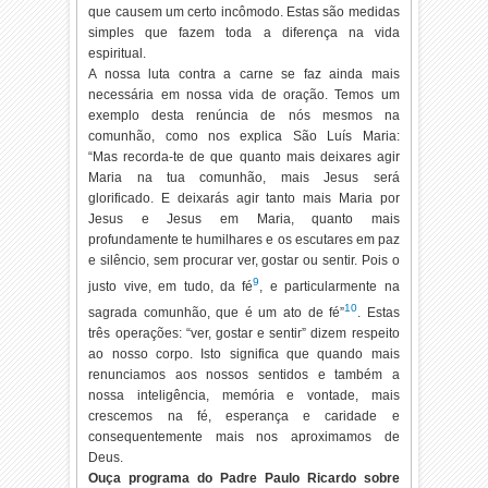
que causem um certo incômodo. Estas são medidas
simples que fazem toda a diferença na vida
espiritual.
A nossa luta contra a carne se faz ainda mais
necessária em nossa vida de oração. Temos um
exemplo desta renúncia de nós mesmos na
comunhão, como nos explica São Luís Maria:
“Mas recorda-te de que quanto mais deixares agir
Maria na tua comunhão, mais Jesus será
glorificado. E deixarás agir tanto mais Maria por
Jesus e Jesus em Maria, quanto mais
profundamente te humilhares e os escutares em paz
e silêncio, sem procurar ver, gostar ou sentir. Pois o
9
justo vive, em tudo, da fé
, e particularmente na
10
sagrada comunhão, que é um ato de fé”
. Estas
três operações: “ver, gostar e sentir” dizem respeito
ao nosso corpo. Isto significa que quando mais
renunciamos aos nossos sentidos e também a
nossa inteligência, memória e vontade, mais
crescemos na fé, esperança e caridade e
consequentemente mais nos aproximamos de
Deus.
Ouça programa do Padre Paulo Ricardo sobre