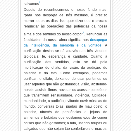
7
salvamos
.
Depois de reconhecermos o nosso fundo mau,
“para nos despojar de nós mesmos, é preciso
morrer todos os dias. Isto quer dizer que é preciso
renunciar às operações das potências da nossa
8
alma e dos sentidos do nosso corpo”
. Renunciar as
faculdades da nossa alma significa nos
desapegar
da inteligência, da memória e da vontade
. A
purificação destas se dá através das três virtudes
teologais: fé, esperança e caridade. Quanto à
purificação dos sentidos, esta se dá pela
mortificação do olfato, da visão, da audição, do
paladar e do tato. Como exemplos, podemos
purificar: o olfato, deixando de usar perfumes ou
usar aqueles que não gostamos; a visão, abstendo-
nos de assistir filmes, novelas ou acessar conteúdos
que transmitem sensualidade, violência, futilidade,
mundanidade; a audição, evitando ouvir músicas do
mundo, conversas tolas, piadas de mau gosto; o
paladar, através de penitências e jejuns de
alimentos e bebidas que gostamos e/ou de comer
coisas que não gostamos; o tato, usando roupas ou
calçados que não sejam tão confortáveis e macios,