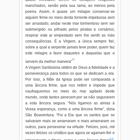
manchados, senão pela sua lama, ao menos pela
poeira. Assim, é quase um milagre conservar-se
alguém firme no meio desta torrente impetuosa sem
ser arrastado; andar neste mar tormentoso sem ser
submergido ou pilhado pelos piratas e corsários;
respirar este ar empestado sem lhe sentir as más
consequências. É a Virgem, a única sempre fiel,
sobre a qual a serpente jamais teve poder, quem faz
este milagre a favor daqueles e daquelas que a
11
servem da melhor maneira”
.
A Virgem Santíssima obtém de Deus a fidelidade e a
perseverança para todos os que se dedicam a ela.
Por isso, a Mãe da Igreja pode ser comparada a
uma âncora firme, que nos retém e impede que
naufraguemos no meio do mar agitado deste
mundo, onde tantos perecem por se não segurarem
a esta âncora segura. “Nós ligamos as almas à
Vossa esperança, como a uma âncora firme”, dizia
São Boaventura. “Foi a Ela que os santos que se
salvaram mais se amarraram e mais amarraram os
outros, para perseverar na virtude. Felizes, pois, mil
vezes felizes os cristãos que agora se agarram fiel e
12