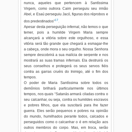
nunca, aqueles que pertencem à Santíssima
Virgem, como outrora Caim perseguiu seu irmão
Abel, e Esaú perseguiu Jacó, figuras dos réprobos e
17
dos predestinados”
.
Apesar desta perseguição infernal, não temos o que
temer, pois a humilde Virgem Maria sempre
alcançará a vitória sobre este orgulhoso, e essa
vitória será tão grande que chegará a esmagar-lhe
a cabeça, onde mora o seu orgulho. Nossa Senhora
sempre descobrirá a sua malícia de serpente e nos
mostrará as suas tramas infernais. Ela destruirá os
seus conselhos e protegerá os seus servos fiéis
contra as garras cruéis do Inimigo, até o fim dos
tempos.
O poder de Maria Santíssima sobre todos os
demônios brilhará particularmente nos últimos
tempos, nos quais “Satanás armará ciladas contra o
seu calcanhar, ou seja, contra os humildes escravos
e pobres filhos, que ela suscitará para lhe fazer
guerra. Eles serão pequenos e pobres na opinião
do mundo, humilhados perante todos, calcados e
perseguidos como o calcanhar o é em relação aos
outros membros do corpo. Mas, em troca, serão