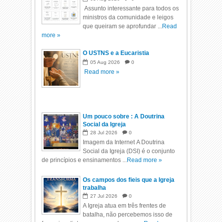
Assunto interessante para todos os
ministros da comunidade e leigos
que queiram se aprofundar ...
Read
more »
O USTNS e a Eucaristia
05
Aug
2026
0
Read more »
Um pouco sobre : A Doutrina
Social da Igreja
28
Jul
2026
0
Imagem da Internet A Doutrina
Social da Igreja (DSI) é o conjunto
de princípios e ensinamentos ...
Read more »
Os campos dos fieis que a Igreja
trabalha
27
Jul
2026
0
A Igreja atua em três frentes de
batalha, não percebemos isso de