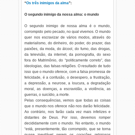
“
Os três inimigos da alma
”:
O segundo inimigo da nossa alma: o mundo
O segundo inimigo de nossa alma é o mundo,
corrompido pelo pecado, no qual vivemos. O mundo
quer nos escravizar de vários modos, através do
materialismo, do dinheiro, do poder, do prazer, das
paixões, da moda, do álcool, do fumo, das drogas,
da televisão, da internet, da pornografia, do sexo
fora do Matrimônio, do “politicamente correto”, das
ideologias, das falsas religiões. O resultado de tudo
isso que o mundo oferece, com a falsa promessa de
felicidade, é a confusão, o desespero, a frustração,
a depressão, a neurose, a loucura, a degradação
moral, as doenças, a escravidão, a violência, as
guerras, o suicídio, a morte.
Pelas consequências, vemos que todas as coisas
que o mundo nos oferece não nos darão felicidade.
Ao contrário, nos farão cada vez mais infelizes e
distantes de Deus. Por isso, devemos romper
decididamente com o mundo. No entanto, o mundo
“está, presentemente, tão corrompido, que se torna
quase inevitável serem os corações religiosos