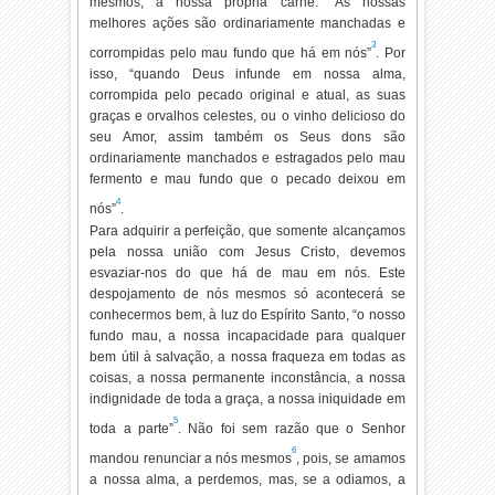
mesmos, a nossa própria carne. “As nossas
melhores ações são ordinariamente manchadas e
3
corrompidas pelo mau fundo que há em nós”
. Por
isso, “quando Deus infunde em nossa alma,
corrompida pelo pecado original e atual, as suas
graças e orvalhos celestes, ou o vinho delicioso do
seu Amor, assim também os Seus dons são
ordinariamente manchados e estragados pelo mau
fermento e mau fundo que o pecado deixou em
4
nós”
.
Para adquirir a perfeição, que somente alcançamos
pela nossa união com Jesus Cristo, devemos
esvaziar-nos do que há de mau em nós. Este
despojamento de nós mesmos só acontecerá se
conhecermos bem, à luz do Espírito Santo, “o nosso
fundo mau, a nossa incapacidade para qualquer
bem útil à salvação, a nossa fraqueza em todas as
coisas, a nossa permanente inconstância, a nossa
indignidade de toda a graça, a nossa iniquidade em
5
toda a parte”
. Não foi sem razão que o Senhor
6
mandou renunciar a nós mesmos
, pois, se amamos
a nossa alma, a perdemos, mas, se a odiamos, a