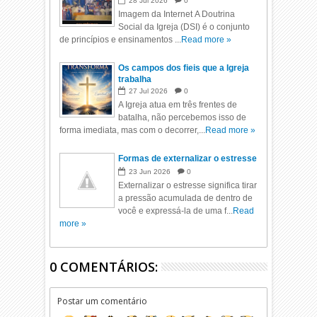
28
Jul
2026
0
Imagem da Internet A Doutrina
Social da Igreja (DSI) é o conjunto
de princípios e ensinamentos ...
Read more »
Os campos dos fieis que a Igreja
trabalha
27
Jul
2026
0
A Igreja atua em três frentes de
batalha, não percebemos isso de
forma imediata, mas com o decorrer,...
Read more »
Formas de externalizar o estresse
23
Jun
2026
0
Externalizar o estresse significa tirar
a pressão acumulada de dentro de
você e expressá-la de uma f...
Read
more »
0 COMENTÁRIOS:
Postar um comentário