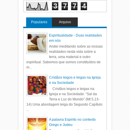
3
7
7
4
Populares
Arquivo
Espiritualidade - Duas realidades
em nós
Andei meditando sobre as nossas
realidades nesta vida sobre a
terra, uma material e outro
espiritual. Sabemos que somos constituídos de
m...
Cristãos leigos e leigas na Igreja
e na Sociedade
Cristãos leigos e leigas na
Igreja e na Sociedade: “Sal da
Terra e Luz do Mundo” (Mt 5,13-
14) Uma abordagem leiga do Segundo Capítulo
...
A palavra Espirito no contexto
Grego e Judeu