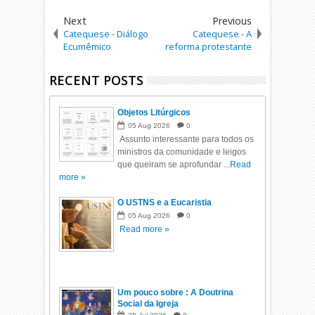
Next
Previous
Catequese - Diálogo
Catequese - A
Ecumêmico
reforma protestante
RECENT POSTS
Objetos Litúrgicos
05
Aug
2026
0
Assunto interessante para todos os
ministros da comunidade e leigos
que queiram se aprofundar ...
Read
more »
O USTNS e a Eucaristia
05
Aug
2026
0
Read more »
Um pouco sobre : A Doutrina
Social da Igreja