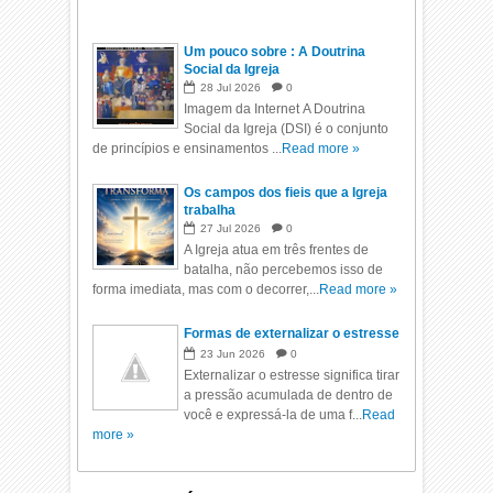
Um pouco sobre : A Doutrina
Social da Igreja
28
Jul
2026
0
Imagem da Internet A Doutrina
Social da Igreja (DSI) é o conjunto
de princípios e ensinamentos ...
Read more »
Os campos dos fieis que a Igreja
trabalha
27
Jul
2026
0
A Igreja atua em três frentes de
batalha, não percebemos isso de
forma imediata, mas com o decorrer,...
Read more »
Formas de externalizar o estresse
23
Jun
2026
0
Externalizar o estresse significa tirar
a pressão acumulada de dentro de
você e expressá-la de uma f...
Read
more »