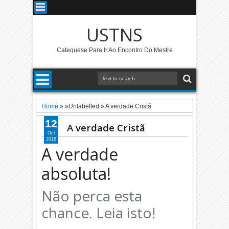
USTNS
Catequese Para Ir Ao Encontro Do Mestre
Home
» »Unlabelled »
A verdade Cristã
12
A verdade Cristã
Oct
2018
A verdade
absoluta!
Não perca esta
chance. Leia isto!