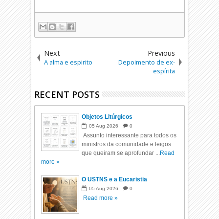
Next
Previous
A alma e espirito
Depoimento de ex-
espírita
RECENT POSTS
Objetos Litúrgicos
05
Aug
2026
0
Assunto interessante para todos os
ministros da comunidade e leigos
que queiram se aprofundar ...
Read
more »
O USTNS e a Eucaristia
05
Aug
2026
0
Read more »