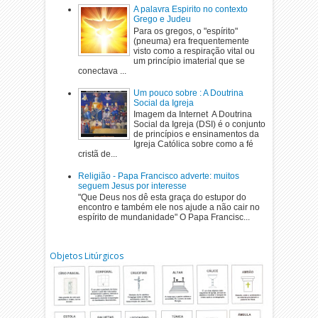
A palavra Espirito no contexto
Grego e Judeu
Para os gregos, o "espírito"
(pneuma) era frequentemente
visto como a respiração vital ou
um princípio imaterial que se
conectava ...
Um pouco sobre : A Doutrina
Social da Igreja
Imagem da Internet A Doutrina
Social da Igreja (DSI) é o conjunto
de princípios e ensinamentos da
Igreja Católica sobre como a fé
cristã de...
Religião - Papa Francisco adverte: muitos
seguem Jesus por interesse
"Que Deus nos dê esta graça do estupor do
encontro e também ele nos ajude a não cair no
espírito de mundanidade" O Papa Francisc...
Objetos Litúrgicos