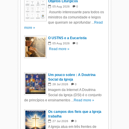
Objetos Litúrgicos
05
Aug
2026
0
Assunto interessante para todos os
ministros da comunidade e leigos
que queiram se aprofundar ...
Read
more »
O USTNS e a Eucaristia
05
Aug
2026
0
Read more »
Um pouco sobre : A Doutrina
Social da Igreja
28
Jul
2026
0
Imagem da Internet A Doutrina
Social da Igreja (DSI) é o conjunto
de princípios e ensinamentos ...
Read more »
Os campos dos fieis que a Igreja
trabalha
27
Jul
2026
0
A Igreja atua em três frentes de