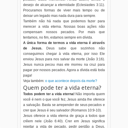
desejo de alcançar a eternidade (
Eclesiastes 3:11
).
Procuramos formas de viver mais tempo ou de
deixar um legado mas nada dura para sempre.
Também não há nada que podemos fazer para
merecer a vida eterna. Nossas boas ações não
compensam nossos pecados. Por mais que
tentamos, no fim, estamos sempre em dívida.
A única forma de termos a vida eterna é através
de Jesus.
Deus sabe que sozinhos não
conseguimos chegar à vida eterna, por isso Ele
enviou Jesus para nos salvar da morte (
João 3:16
).
Jesus nunca pecou mas ele morreu na cruz para
pagar por nossos pecados. Agora a dívida está toda
paga!
Veja também:
o que acontece depois da morte?
Quem pode ter a vida eterna?
Todos podem ter a vida eterna!
Não importa quem
você é nem o que você fez, Jesus ainda lhe oferece
a salvação. Basta se arrepender de seus pecados e
crer que Jesus é seu salvador (
Romanos 10:9-10
).
Jesus oferece a vida eterna de graça a todos que
crêem nele (
João 6:40
). Crer em Jesus significa
rejeitar a vida de pecado, pedir perdão a Deus,