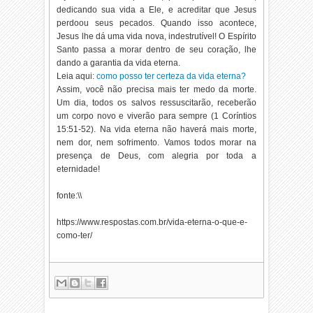
dedicando sua vida a Ele, e acreditar que Jesus
perdoou seus pecados. Quando isso acontece,
Jesus lhe dá uma vida nova, indestrutível! O Espírito
Santo passa a morar dentro de seu coração, lhe
dando a garantia da vida eterna.
Leia aqui:
como posso ter certeza da vida eterna?
Assim, você não precisa mais ter medo da morte.
Um dia, todos os salvos ressuscitarão, receberão
um corpo novo e viverão para sempre (
1 Coríntios
15:51-52
). Na vida eterna não haverá mais morte,
nem dor, nem sofrimento. Vamos todos morar na
presença de Deus, com alegria por toda a
eternidade!
fonte:\\
https://www.respostas.com.br/vida-eterna-o-que-e-
como-ter/