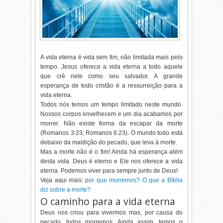
A vida eterna é vida sem fim, não limitada mais pelo
tempo. Jesus oferece a vida eterna a todo aquele
que crê nele como seu salvador. A grande
esperança de todo cristão é a ressurreição para a
vida eterna.
Todos nós temos um tempo limitado neste mundo.
Nossos corpos envelhecem e um dia acabamos por
morrer. Não existe forma da escapar da morte
(
Romanos 3:23
;
Romanos 6:23
). O mundo todo está
debaixo da maldição do pecado, que leva à morte.
Mas a morte não é o fim! Ainda há esperança além
desta vida. Deus é eterno e Ele nos oferece a vida
eterna. Podemos viver para sempre junto de Deus!
Veja aqui mais:
por que morremos? O que a Bíblia
diz sobre a morte?
O caminho para a vida eterna
Deus nos criou para vivermos mas, por causa do
pecado, todos morremos. Ainda assim, temos o