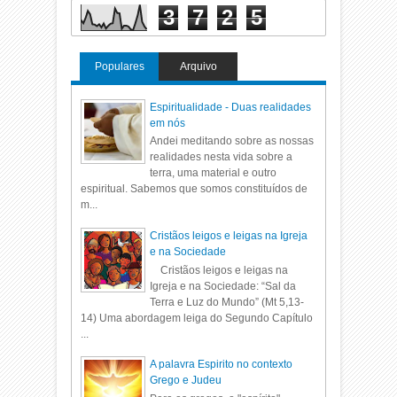
3
7
2
5
Populares
Arquivo
Espiritualidade - Duas realidades
em nós
Andei meditando sobre as nossas
realidades nesta vida sobre a
terra, uma material e outro
espiritual. Sabemos que somos constituídos de
m...
Cristãos leigos e leigas na Igreja
e na Sociedade
Cristãos leigos e leigas na
Igreja e na Sociedade: “Sal da
Terra e Luz do Mundo” (Mt 5,13-
14) Uma abordagem leiga do Segundo Capítulo
...
A palavra Espirito no contexto
Grego e Judeu