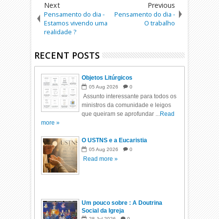
Next
Previous
Pensamento do dia -
Pensamento do dia -
Estamos vivendo uma
O trabalho
realidade ?
RECENT POSTS
Objetos Litúrgicos
05
Aug
2026
0
Assunto interessante para todos os
ministros da comunidade e leigos
que queiram se aprofundar ...
Read
more »
O USTNS e a Eucaristia
05
Aug
2026
0
Read more »
Um pouco sobre : A Doutrina
Social da Igreja
28
Jul
2026
0