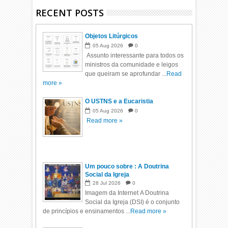
RECENT POSTS
Objetos Litúrgicos
05
Aug
2026
0
Assunto interessante para todos os
ministros da comunidade e leigos
que queiram se aprofundar ...
Read
more »
O USTNS e a Eucaristia
05
Aug
2026
0
Read more »
Um pouco sobre : A Doutrina
Social da Igreja
28
Jul
2026
0
Imagem da Internet A Doutrina
Social da Igreja (DSI) é o conjunto
de princípios e ensinamentos ...
Read more »