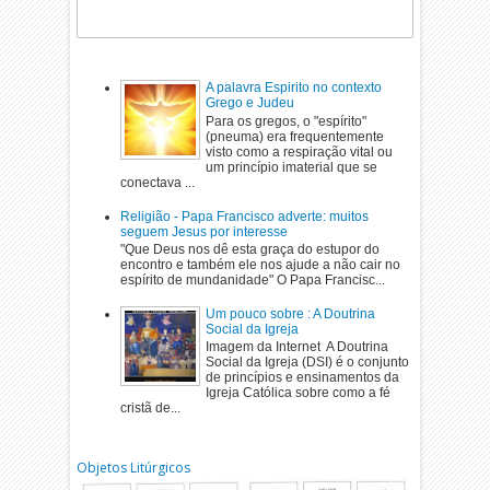
A palavra Espirito no contexto
Grego e Judeu
Para os gregos, o "espírito"
(pneuma) era frequentemente
visto como a respiração vital ou
um princípio imaterial que se
conectava ...
Religião - Papa Francisco adverte: muitos
seguem Jesus por interesse
"Que Deus nos dê esta graça do estupor do
encontro e também ele nos ajude a não cair no
espírito de mundanidade" O Papa Francisc...
Um pouco sobre : A Doutrina
Social da Igreja
Imagem da Internet A Doutrina
Social da Igreja (DSI) é o conjunto
de princípios e ensinamentos da
Igreja Católica sobre como a fé
cristã de...
Objetos Litúrgicos