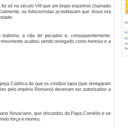
, foi só no século VIII que um bispo espanhol chamado
ialmente, os Adocionistas acreditavam que Jesus era
ndade.
im
Fo
o batismo, a não ter pecados e, consequentemente,
Ex
 O movimento acabou sendo renegado como heresia e a
ac
fo
greja Católica de que os cristãos lapsi (que renegaram
ões pelo Império Romano) deveriam ser autorizados a
mano Novaciano, que discordou do Papa Cornélio e se
endo força e morreu.