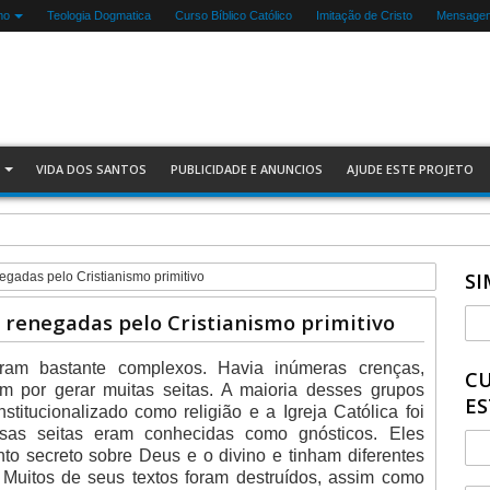
mo
Teologia Dogmatica
Curso Bíblico Católico
Imitação de Cristo
Mensagen
VIDA DOS SANTOS
PUBLICIDADE E ANUNCIOS
AJUDE ESTE PROJETO
a Igreja
SI
egadas pelo Cristianismo primitivo
 renegadas pelo Cristianismo primitivo
oram bastante complexos. Havia inúmeras crenças,
CU
am por gerar muitas seitas. A maioria desses grupos
ES
stitucionalizado como religião e a Igreja Católica foi
sas seitas eram conhecidas como gnósticos. Eles
o secreto sobre Deus e o divino e tinham diferentes
Muitos de seus textos foram destruídos, assim como