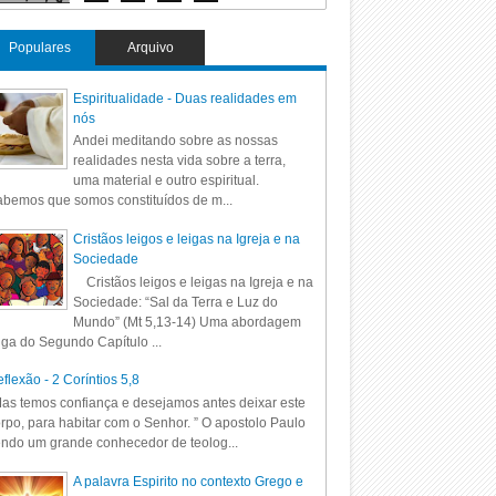
Populares
Arquivo
Espiritualidade - Duas realidades em
nós
Andei meditando sobre as nossas
realidades nesta vida sobre a terra,
uma material e outro espiritual.
bemos que somos constituídos de m...
Cristãos leigos e leigas na Igreja e na
Sociedade
Cristãos leigos e leigas na Igreja e na
Sociedade: “Sal da Terra e Luz do
Mundo” (Mt 5,13-14) Uma abordagem
iga do Segundo Capítulo ...
flexão - 2 Coríntios 5,8
as temos confiança e desejamos antes deixar este
rpo, para habitar com o Senhor. ” O apostolo Paulo
ndo um grande conhecedor de teolog...
A palavra Espirito no contexto Grego e