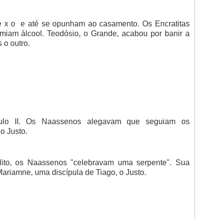
e x o e até se opunham ao casamento. Os Encratitas
am álcool. Teodósio, o Grande, acabou por banir a
 o outro.
culo II. Os Naassenos alegavam que seguiam os
o Justo.
lito, os Naassenos "celebravam uma serpente". Sua
Mariamne, uma discípula de Tiago, o Justo.