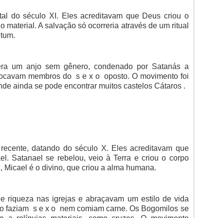
al do século XI. Eles acreditavam que Deus criou o
 material. A salvação só ocorreria através de um ritual
tum.
era um anjo sem gênero, condenado por Satanás a
tocavam membros do s e x o oposto. O movimento foi
onde ainda se pode encontrar muitos castelos Cátaros .
 recente, datando do século X. Eles acreditavam que
el. Satanael se rebelou, veio à Terra e criou o corpo
 Micael é o divino, que criou a alma humana.
e riqueza nas igrejas e abraçavam um estilo de vida
ão faziam s e x o nem comiam carne. Os Bogomilos se