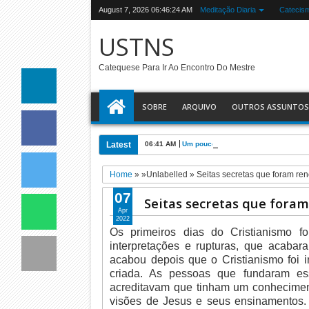
August 7, 2026
06:46:25 AM
Meditação Diaria
Catecis
USTNS
Catequese Para Ir Ao Encontro Do Mestre
SOBRE
ARQUIVO
OUTROS ASSUNTOS
Latest
06:41 AM
Um pouco sobre : A Doutrina Social d
Home
» »Unlabelled »
Seitas secretas que foram ren
07
Seitas secretas que foram
Apr
2022
Os primeiros dias do Cristianismo f
interpretações e rupturas, que acabar
acabou depois que o Cristianismo foi in
criada. As pessoas que fundaram es
acreditavam que tinham um conheciment
visões de Jesus e seus ensinamentos. 