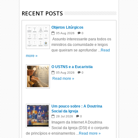
RECENT POSTS
Objetos Litúrgicos
05
Aug
2026
0
Assunto interessante para todos os
ministros da comunidade e leigos
que queiram se aprofundar ...
Read
more »
O USTNS e a Eucaristia
05
Aug
2026
0
Read more »
Um pouco sobre : A Doutrina
Social da Igreja
28
Jul
2026
0
Imagem da Internet A Doutrina
Social da Igreja (DSI) é o conjunto
de princípios e ensinamentos ...
Read more »