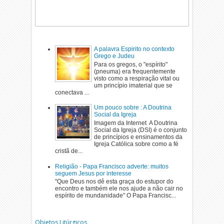
A palavra Espirito no contexto
Grego e Judeu
Para os gregos, o "espírito"
(pneuma) era frequentemente
visto como a respiração vital ou
um princípio imaterial que se
conectava ...
Um pouco sobre : A Doutrina
Social da Igreja
Imagem da Internet A Doutrina
Social da Igreja (DSI) é o conjunto
de princípios e ensinamentos da
Igreja Católica sobre como a fé
cristã de...
Religião - Papa Francisco adverte: muitos
seguem Jesus por interesse
"Que Deus nos dê esta graça do estupor do
encontro e também ele nos ajude a não cair no
espírito de mundanidade" O Papa Francisc...
Objetos Litúrgicos