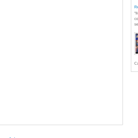
Re
“M
co
se
Ca