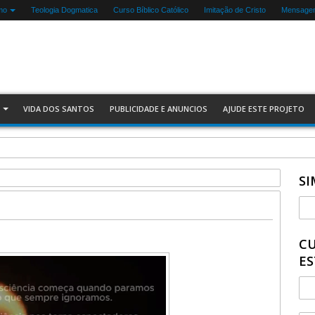
mo
Teologia Dogmatica
Curso Bíblico Católico
Imitação de Cristo
Mensagen
VIDA DOS SANTOS
PUBLICIDADE E ANUNCIOS
AJUDE ESTE PROJETO
SI
CU
ES