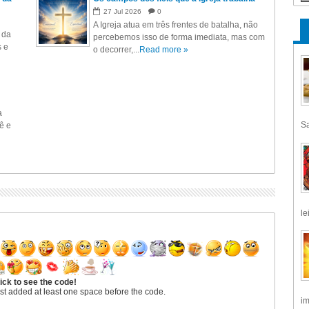
27
Jul
2026
0
A Igreja atua em três frentes de batalha, não
 da
percebemos isso de forma imediata, mas com
s e
o decorrer,...
Read more »
a
Sa
ê e
le
ick to see the code!
st added at least one space before the code.
im