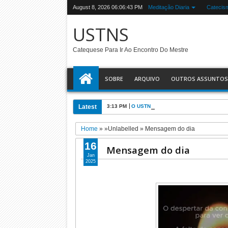
August 8, 2026
06:06:44 PM
Meditação Diaria
Catecis
USTNS
Catequese Para Ir Ao Encontro Do Mestre
SOBRE
ARQUIVO
OUTROS ASSUNTOS
Latest
3:13 PM
O USTNS e a Eucaristia
Home
» »Unlabelled »
Mensagem do dia
16
Mensagem do dia
Jan
2025