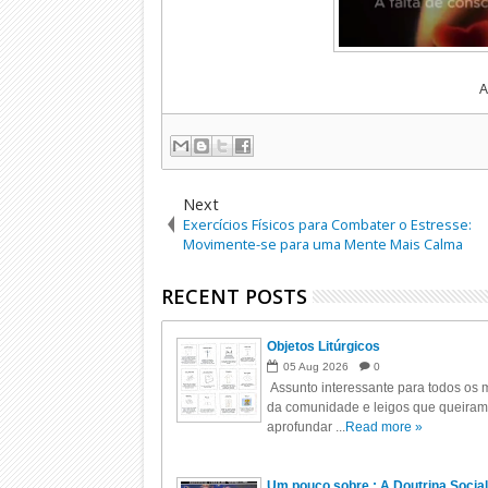
A
Next
Exercícios Físicos para Combater o Estresse:
Movimente-se para uma Mente Mais Calma
RECENT POSTS
Objetos Litúrgicos
05
Aug
2026
0
Assunto interessante para todos os m
da comunidade e leigos que queiram
aprofundar ...
Read more »
Um pouco sobre : A Doutrina Social