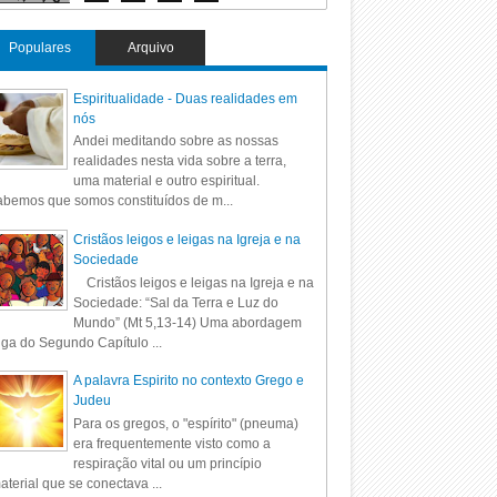
Populares
Arquivo
Espiritualidade - Duas realidades em
nós
Andei meditando sobre as nossas
realidades nesta vida sobre a terra,
uma material e outro espiritual.
bemos que somos constituídos de m...
Cristãos leigos e leigas na Igreja e na
Sociedade
Cristãos leigos e leigas na Igreja e na
Sociedade: “Sal da Terra e Luz do
Mundo” (Mt 5,13-14) Uma abordagem
iga do Segundo Capítulo ...
A palavra Espirito no contexto Grego e
Judeu
Para os gregos, o "espírito" (pneuma)
era frequentemente visto como a
respiração vital ou um princípio
aterial que se conectava ...