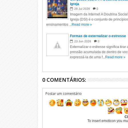
Igreja
28
Jul
2026
0
Imagem da Internet A Doutrina Social
Igreja (DSI) é o conjunto de princípio
ensinamentos ...
Read more »
Formas de externalizar o estresse
23
Jun
2026
0
Externalizar o estresse significa tirar 
pressão acumulada de dentro de voc
expressá-la de uma f...
Read more »
0 COMENTÁRIOS:
Postar um comentário
Cl
To insert emoticon you mu