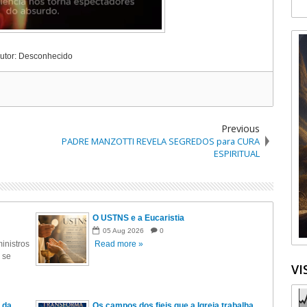
utor: Desconhecido
Previous
PADRE MANZOTTI REVELA SEGREDOS para CURA
ESPIRITUAL
O USTNS e a Eucaristia
05
Aug
2026
0
inistros
Read more »
 se
VI
 da
Os campos dos fieis que a Igreja trabalha