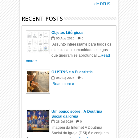
de DEUS
RECENT POSTS
Objetos Litúrgicos
05
Aug
2026
0
Assunto interessante para todos os
ministros da comunidade e leigos
que queiram se aprofundar ...
Read
more »
O USTNS e a Eucaristia
05
Aug
2026
0
Read more »
Um pouco sobre : A Doutrina
Social da Igreja
28
Jul
2026
0
Imagem da Internet A Doutrina
Social da Igreja (DSI) é o conjunto