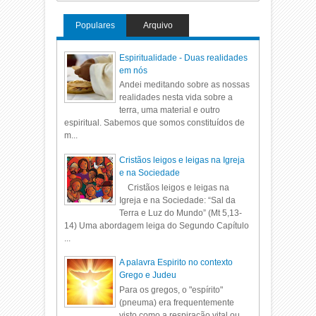
Populares
Arquivo
Espiritualidade - Duas realidades
em nós
Andei meditando sobre as nossas
realidades nesta vida sobre a
terra, uma material e outro
espiritual. Sabemos que somos constituídos de
m...
Cristãos leigos e leigas na Igreja
e na Sociedade
Cristãos leigos e leigas na
Igreja e na Sociedade: “Sal da
Terra e Luz do Mundo” (Mt 5,13-
14) Uma abordagem leiga do Segundo Capítulo
...
A palavra Espirito no contexto
Grego e Judeu
Para os gregos, o "espírito"
(pneuma) era frequentemente
visto como a respiração vital ou