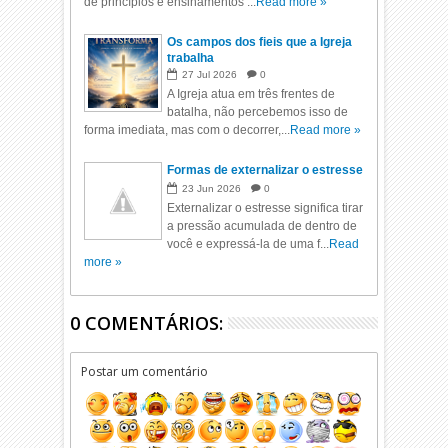
de princípios e ensinamentos ...
Read more »
Os campos dos fieis que a Igreja
trabalha
27
Jul
2026
0
A Igreja atua em três frentes de
batalha, não percebemos isso de
forma imediata, mas com o decorrer,...
Read more »
Formas de externalizar o estresse
23
Jun
2026
0
Externalizar o estresse significa tirar
a pressão acumulada de dentro de
você e expressá-la de uma f...
Read
more »
0 COMENTÁRIOS:
Postar um comentário