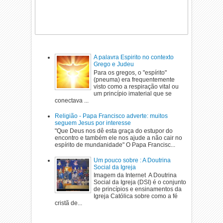
A palavra Espirito no contexto
Grego e Judeu
Para os gregos, o "espírito"
(pneuma) era frequentemente
visto como a respiração vital ou
um princípio imaterial que se
conectava ...
Religião - Papa Francisco adverte: muitos
seguem Jesus por interesse
"Que Deus nos dê esta graça do estupor do
encontro e também ele nos ajude a não cair no
espírito de mundanidade" O Papa Francisc...
Um pouco sobre : A Doutrina
Social da Igreja
Imagem da Internet A Doutrina
Social da Igreja (DSI) é o conjunto
de princípios e ensinamentos da
Igreja Católica sobre como a fé
cristã de...