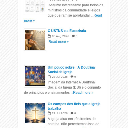
Assunto interessante para todos os
ministros da comunidade e leigos
que queiram se aprofundar ...
Read
more »
O USTNS e a Eucaristia
05
Aug
2026
0
Read more »
Um pouco sobre : A Doutrina
Social da Igreja
28
Jul
2026
0
Imagem da Internet A Doutrina
Social da Igreja (DSI) é o conjunto
de princípios e ensinamentos ...
Read more »
Os campos dos fieis que a Igreja
trabalha
27
Jul
2026
0
A Igreja atua em três frentes de
batalha, não percebemos isso de