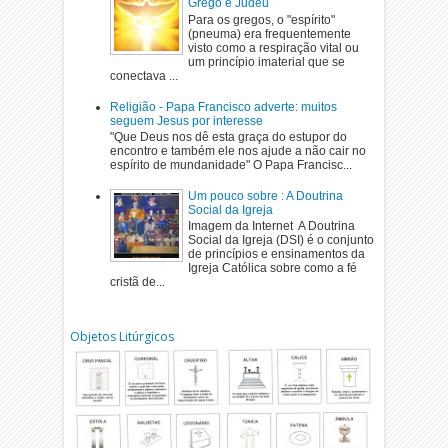
Grego e Judeu
Para os gregos, o "espírito"
(pneuma) era frequentemente
visto como a respiração vital ou
um princípio imaterial que se
conectava ...
Religião - Papa Francisco adverte: muitos
seguem Jesus por interesse
"Que Deus nos dê esta graça do estupor do
encontro e também ele nos ajude a não cair no
espírito de mundanidade" O Papa Francisc...
Um pouco sobre : A Doutrina
Social da Igreja
Imagem da Internet A Doutrina
Social da Igreja (DSI) é o conjunto
de princípios e ensinamentos da
Igreja Católica sobre como a fé
cristã de...
Objetos Litúrgicos