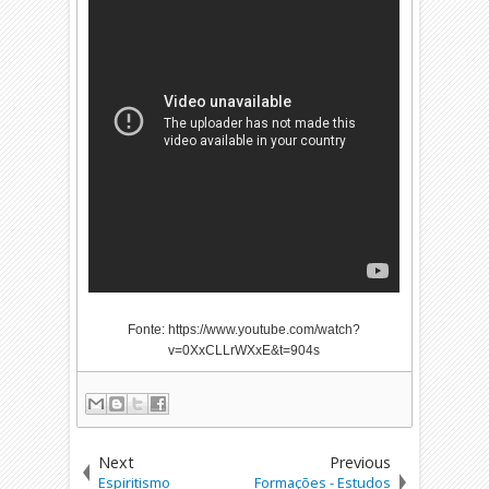
Fonte: https://www.youtube.com/watch?
v=0XxCLLrWXxE&t=904s
Next
Previous
Espiritismo
Formações - Estudos