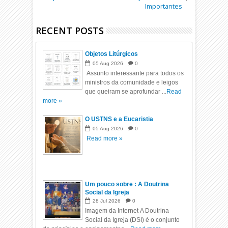
Importantes
RECENT POSTS
Objetos Litúrgicos
05
Aug
2026
0
Assunto interessante para todos os
ministros da comunidade e leigos
que queiram se aprofundar ...
Read
more »
O USTNS e a Eucaristia
05
Aug
2026
0
Read more »
Um pouco sobre : A Doutrina
Social da Igreja
28
Jul
2026
0
Imagem da Internet A Doutrina
Social da Igreja (DSI) é o conjunto