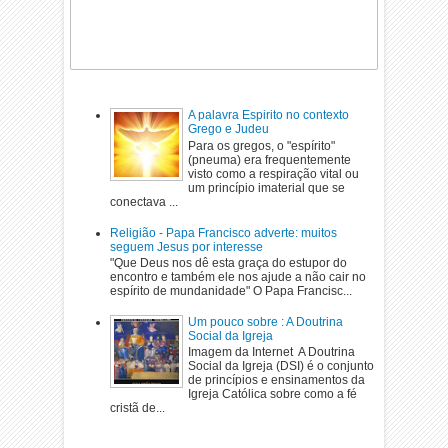
A palavra Espirito no contexto
Grego e Judeu
Para os gregos, o "espírito"
(pneuma) era frequentemente
visto como a respiração vital ou
um princípio imaterial que se
conectava ...
Religião - Papa Francisco adverte: muitos
seguem Jesus por interesse
"Que Deus nos dê esta graça do estupor do
encontro e também ele nos ajude a não cair no
espírito de mundanidade" O Papa Francisc...
Um pouco sobre : A Doutrina
Social da Igreja
Imagem da Internet A Doutrina
Social da Igreja (DSI) é o conjunto
de princípios e ensinamentos da
Igreja Católica sobre como a fé
cristã de...