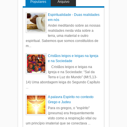
Populares
Arquivo
Espiritualidade - Duas realidades
em nós
Andei meditando sobre as nossas
realidades nesta vida sobre a
terra, uma material e outro
espiritual. Sabemos que somos constituídos de
m...
Cristãos leigos e leigas na Igreja
e na Sociedade
Cristãos leigos e leigas na
Igreja e na Sociedade: “Sal da
Terra e Luz do Mundo” (Mt 5,13-
14) Uma abordagem leiga do Segundo Capítulo
...
A palavra Espirito no contexto
Grego e Judeu
Para os gregos, o "espírito"
(pneuma) era frequentemente
visto como a respiração vital ou
um princípio imaterial que se conectava ...