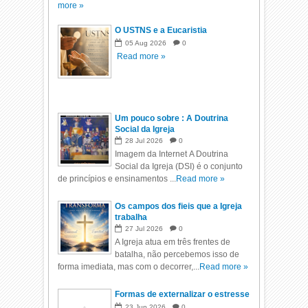
more »
O USTNS e a Eucaristia
05
Aug
2026
0
Read more »
Um pouco sobre : A Doutrina
Social da Igreja
28
Jul
2026
0
Imagem da Internet A Doutrina
Social da Igreja (DSI) é o conjunto
de princípios e ensinamentos ...
Read more »
Os campos dos fieis que a Igreja
trabalha
27
Jul
2026
0
A Igreja atua em três frentes de
batalha, não percebemos isso de
forma imediata, mas com o decorrer,...
Read more »
Formas de externalizar o estresse
23
Jun
2026
0