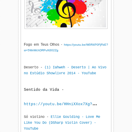
Fogo em Teus Olhos -
https://youtu.be/W0R4P0FjFbE?
si=5WxWchDRPuN302Zg
Deserto -
(1) Iahweh - Deserto | Ao Vivo
no Estúdio Showlivre 2014 - YouTube
Sentido da Vida -
https://youtu.be/HHniXXox7Xg?
Só violino -
Ellie Goulding - Love Me
si=iih5PYJIX_SigL8k
Like You Do (DSharp Violin Cover) -
YouTube