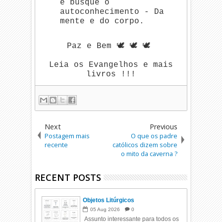
e busque o
autoconhecimento - Da
mente e do corpo.
Paz e Bem 🕊️ 🕊️ 🕊️
Leia os Evangelhos e mais
livros !!!
Next
Previous
Postagem mais
O que os padre
recente
católicos dizem sobre
o mito da caverna ?
RECENT POSTS
Objetos Litúrgicos
05
Aug
2026
0
Assunto interessante para todos os