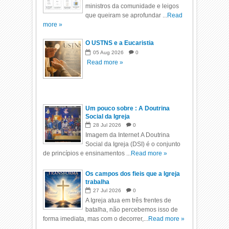
ministros da comunidade e leigos
que queiram se aprofundar ...
Read
more »
O USTNS e a Eucaristia
05
Aug
2026
0
Read more »
Um pouco sobre : A Doutrina
Social da Igreja
28
Jul
2026
0
Imagem da Internet A Doutrina
Social da Igreja (DSI) é o conjunto
de princípios e ensinamentos ...
Read more »
Os campos dos fieis que a Igreja
trabalha
27
Jul
2026
0
A Igreja atua em três frentes de
batalha, não percebemos isso de
forma imediata, mas com o decorrer,...
Read more »