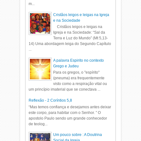
m...
Cristãos leigos e leigas na Igreja
e na Sociedade
Cristãos leigos e leigas na
Igreja e na Sociedade: “Sal da
Terra e Luz do Mundo” (Mt 5,13-
14) Uma abordagem leiga do Segundo Capítulo
...
A palavra Espirito no contexto
Grego e Judeu
Para os gregos, o "espírito"
(pneuma) era frequentemente
visto como a respiração vital ou
um princípio imaterial que se conectava ...
Reflexão - 2 Coríntios 5,8
“Mas temos confiança e desejamos antes deixar
este corpo, para habitar com o Senhor. ” O
apostolo Paulo sendo um grande conhecedor
de teolog...
Um pouco sobre : A Doutrina
Social da Igreja