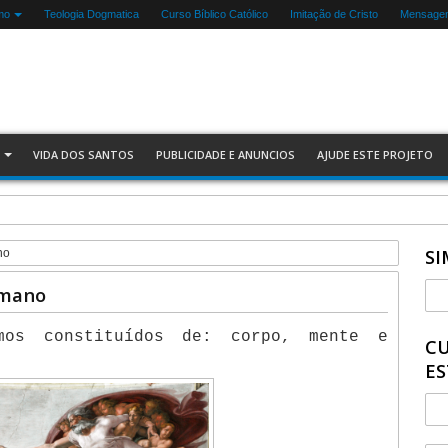
mo
Teologia Dogmatica
Curso Bíblico Católico
Imitação de Cristo
Mensagen
VIDA DOS SANTOS
PUBLICIDADE E ANUNCIOS
AJUDE ESTE PROJETO
SI
no
umano
mos constituídos de: corpo, mente e
CU
ES