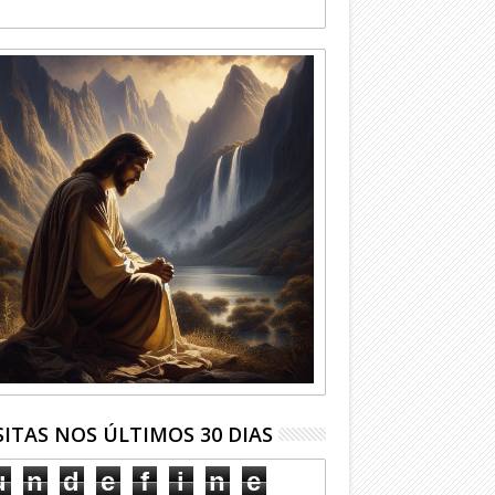
SITAS NOS ÚLTIMOS 30 DIAS
u
n
d
e
f
i
n
e