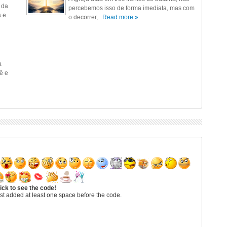
 da
percebemos isso de forma imediata, mas com
s e
o decorrer,...
Read more »
a
ê e
ick to see the code!
st added at least one space before the code.