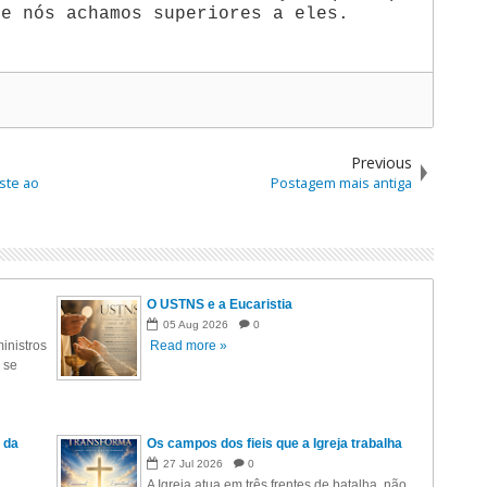
ue nós achamos superiores a eles.
Previous
iste ao
Postagem mais antiga
O USTNS e a Eucaristia
05
Aug
2026
0
inistros
Read more »
 se
 da
Os campos dos fieis que a Igreja trabalha
27
Jul
2026
0
A Igreja atua em três frentes de batalha, não