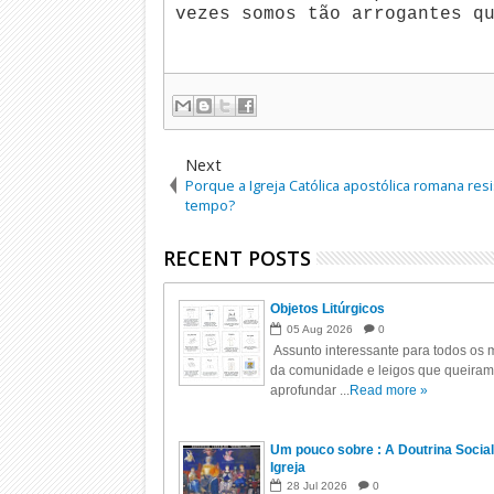
vezes somos tão arrogantes q
Next
Porque a Igreja Católica apostólica romana res
tempo?
RECENT POSTS
Objetos Litúrgicos
05
Aug
2026
0
Assunto interessante para todos os m
da comunidade e leigos que queiram
aprofundar ...
Read more »
Um pouco sobre : A Doutrina Social
Igreja
28
Jul
2026
0