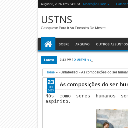
August 8, 2026
12:50:50 PM
Meditação Diaria
Catecis
USTNS
Catequese Para Ir Ao Encontro Do Mestre
SOBRE
ARQUIVO
OUTROS ASSUNTOS
Latest
3:13 PM
O USTNS e a Eucaristia
Home
» »Unlabelled »
As composições do ser huma
23
As composições do ser h
Oct
2025
Nós como seres humanos so
espírito.