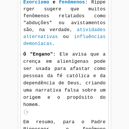
Exorcismo
e
Fenômenos
:
Rippe
rger sugere que muitos
fenômenos relatados como
"abduções" ou avistamentos
são, na verdade,
atividades
alternativas
ou
influências
demoníacas
.
Ó "Engano":
Ele avisa que a
crença em alienígenas pode
ser usada para afastar como
pessoas da fé católica e da
dependência de Deus, criando
uma narrativa falsa sobre um
origem e o propósito do
homem.
Wikipe
dia
Em resumo, para o Padre