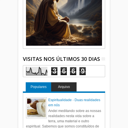
VISITAS NOS ÚLTIMOS 30 DIAS
3
6
6
9
Populares
Arquivo
Espiritualidade - Duas realidades
em nós
Andei meditando sobre as nossas
realidades nesta vida sobre a
terra, uma material e outro
espiritual. Sabemos que somos constituídos de