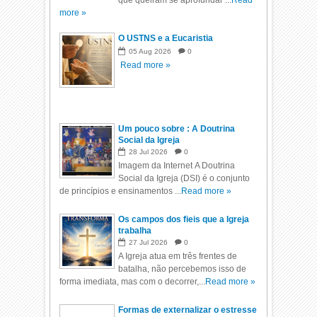
que queiram se aprofundar ...
Read
more »
O USTNS e a Eucaristia
05
Aug
2026
0
Read more »
Um pouco sobre : A Doutrina
Social da Igreja
28
Jul
2026
0
Imagem da Internet A Doutrina
Social da Igreja (DSI) é o conjunto
de princípios e ensinamentos ...
Read more »
Os campos dos fieis que a Igreja
trabalha
27
Jul
2026
0
A Igreja atua em três frentes de
batalha, não percebemos isso de
forma imediata, mas com o decorrer,...
Read more »
Formas de externalizar o estresse