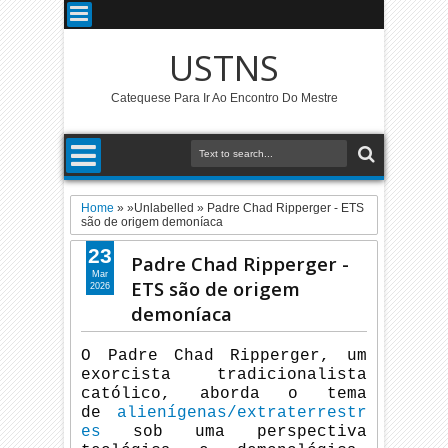
USTNS
Catequese Para Ir Ao Encontro Do Mestre
Home
» »Unlabelled »
Padre Chad Ripperger - ETS
são de origem demoníaca
23
Padre Chad Ripperger -
Mar
ETS são de origem
2026
demoníaca
O Padre Chad Ripperger, um
exorcista tradicionalista
católico, aborda o tema
de
alienígenas/extraterrestr
es
sob uma perspectiva