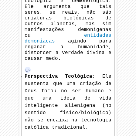
teológica e demonológica.
Ele argumenta que tais
seres, se reais, não são
criaturas biológicas de
outros planetas, mas sim
manifestações demonígenas
ou
entidades
demoníacas
agindo para
enganar a humanidade,
distorcer a verdade divina e
causar medo.
Wikipe
dia
Perspectiva Teológica:
Ele
sustenta que uma criação de
Deus focou no ser humano e
que uma ideia de vida
inteligente alienígena (no
sentido físico/biológico)
não se encaixa na tecnologia
católica tradicional.