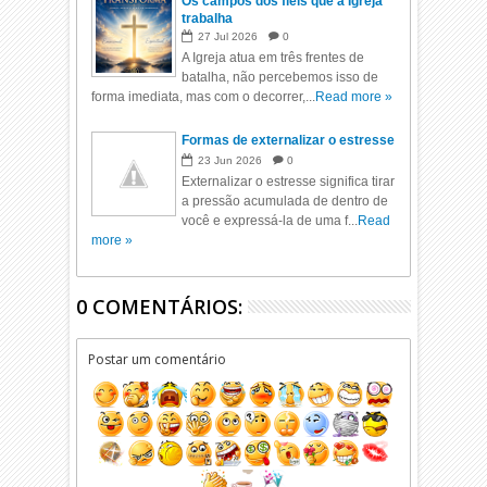
Os campos dos fieis que a Igreja
trabalha
27
Jul
2026
0
A Igreja atua em três frentes de
batalha, não percebemos isso de
forma imediata, mas com o decorrer,...
Read more »
Formas de externalizar o estresse
23
Jun
2026
0
Externalizar o estresse significa tirar
a pressão acumulada de dentro de
você e expressá-la de uma f...
Read
more »
0 COMENTÁRIOS:
Postar um comentário