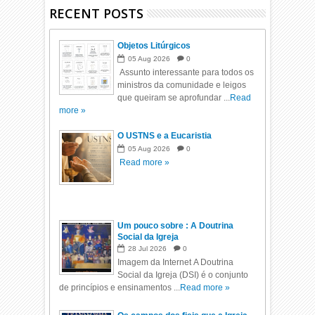
RECENT POSTS
Objetos Litúrgicos
05
Aug
2026
0
Assunto interessante para todos os
ministros da comunidade e leigos
que queiram se aprofundar ...
Read
more »
O USTNS e a Eucaristia
05
Aug
2026
0
Read more »
Um pouco sobre : A Doutrina
Social da Igreja
28
Jul
2026
0
Imagem da Internet A Doutrina
Social da Igreja (DSI) é o conjunto
de princípios e ensinamentos ...
Read more »