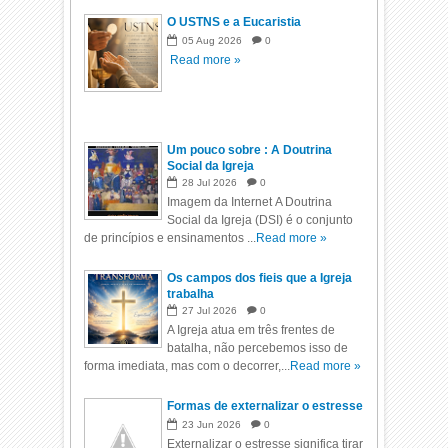
O USTNS e a Eucaristia
05
Aug
2026
0
Read more »
Um pouco sobre : A Doutrina
Social da Igreja
28
Jul
2026
0
Imagem da Internet A Doutrina
Social da Igreja (DSI) é o conjunto
de princípios e ensinamentos ...
Read more »
Os campos dos fieis que a Igreja
trabalha
27
Jul
2026
0
A Igreja atua em três frentes de
batalha, não percebemos isso de
forma imediata, mas com o decorrer,...
Read more »
Formas de externalizar o estresse
23
Jun
2026
0
Externalizar o estresse significa tirar