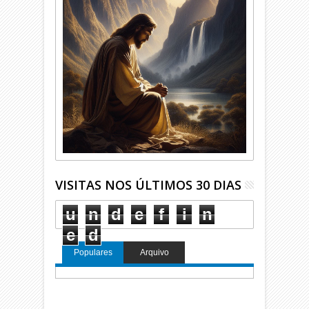
VISITAS NOS ÚLTIMOS 30 DIAS
u
n
d
e
f
i
n
e
d
Populares
Arquivo