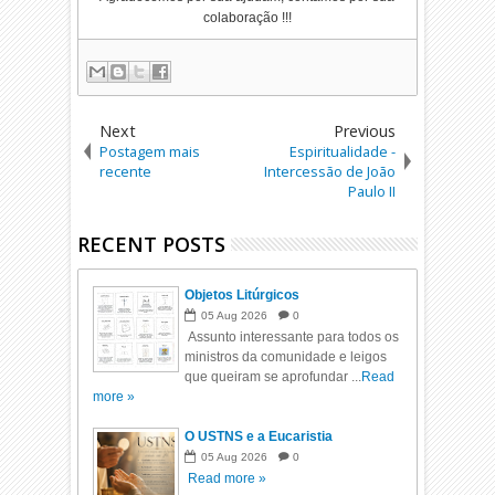
colaboração !!!
Next
Previous
Postagem mais
Espiritualidade -
recente
Intercessão de João
Paulo II
RECENT POSTS
Objetos Litúrgicos
05
Aug
2026
0
Assunto interessante para todos os
ministros da comunidade e leigos
que queiram se aprofundar ...
Read
more »
O USTNS e a Eucaristia
05
Aug
2026
0
Read more »