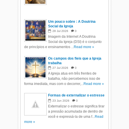
Um pouco sobre : A Doutrina
Social da Igreja
28
Jul
2026
0
Imagem da Internet A Doutrina
Social da Igreja (DSI) é o conjunto
de princípios e ensinamentos ...
Read more »
Os campos dos fieis que a Igreja
trabalha
27
Jul
2026
0
A Igreja atua em três frentes de
batalha, não percebemos isso de
forma imediata, mas com o decorrer,...
Read more »
Formas de externalizar o estresse
23
Jun
2026
0
Externalizar o estresse significa tirar
a pressão acumulada de dentro de
você e expressá-la de uma f...
Read
more »