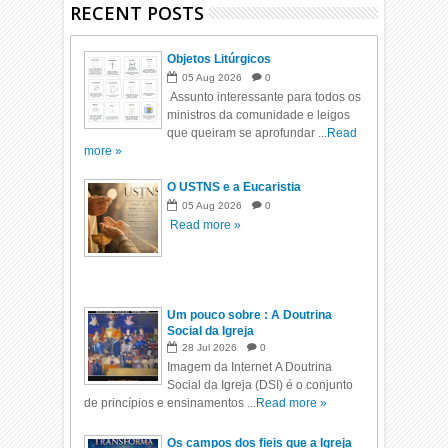
RECENT POSTS
Objetos Litúrgicos
05
Aug
2026
0
Assunto interessante para todos os
ministros da comunidade e leigos
que queiram se aprofundar ...
Read
more »
O USTNS e a Eucaristia
05
Aug
2026
0
Read more »
Um pouco sobre : A Doutrina
Social da Igreja
28
Jul
2026
0
Imagem da Internet A Doutrina
Social da Igreja (DSI) é o conjunto
de princípios e ensinamentos ...
Read more »
Os campos dos fieis que a Igreja