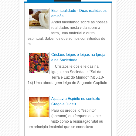
Espiritualidade - Duas realidades
em nós
Andei meditando sobre as nossas
realidades nesta vida sobre a
terra, uma material e outro
espiritual. Sabemos que somos constituídos de
m...
Cristãos leigos e leigas na Igreja
e na Sociedade
Cristãos leigos e leigas na
Igreja e na Sociedade: “Sal da
Terra e Luz do Mundo” (Mt 5,13-
14) Uma abordagem leiga do Segundo Capítulo
...
A palavra Espirito no contexto
Grego e Judeu
Para os gregos, o "espírito"
(pneuma) era frequentemente
visto como a respiração vital ou
um princípio imaterial que se conectava ...