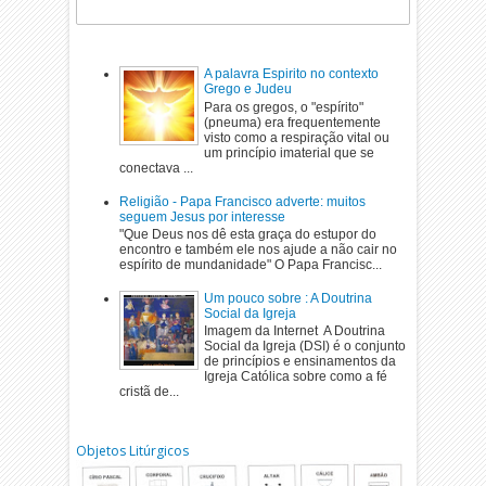
A palavra Espirito no contexto
Grego e Judeu
Para os gregos, o "espírito"
(pneuma) era frequentemente
visto como a respiração vital ou
um princípio imaterial que se
conectava ...
Religião - Papa Francisco adverte: muitos
seguem Jesus por interesse
"Que Deus nos dê esta graça do estupor do
encontro e também ele nos ajude a não cair no
espírito de mundanidade" O Papa Francisc...
Um pouco sobre : A Doutrina
Social da Igreja
Imagem da Internet A Doutrina
Social da Igreja (DSI) é o conjunto
de princípios e ensinamentos da
Igreja Católica sobre como a fé
cristã de...
Objetos Litúrgicos