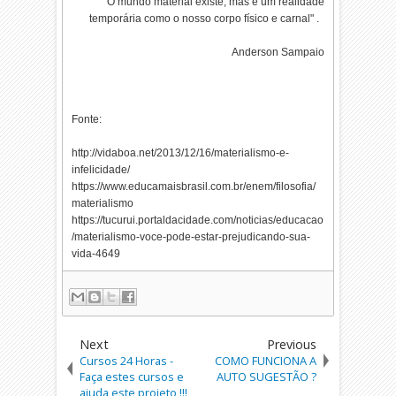
"O mundo material existe, mas é um realidade
temporária como o nosso corpo físico e carnal" .
Anderson Sampaio
Fonte:
http://vidaboa.net/2013/12/16/materialismo-e-
infelicidade/
https://www.educamaisbrasil.com.br/enem/filosofia/
materialismo
https://tucurui.portaldacidade.com/noticias/educacao
/materialismo-voce-pode-estar-prejudicando-sua-
vida-4649
Next
Previous
Cursos 24 Horas -
COMO FUNCIONA A
Faça estes cursos e
AUTO SUGESTÃO ?
ajuda este projeto !!!