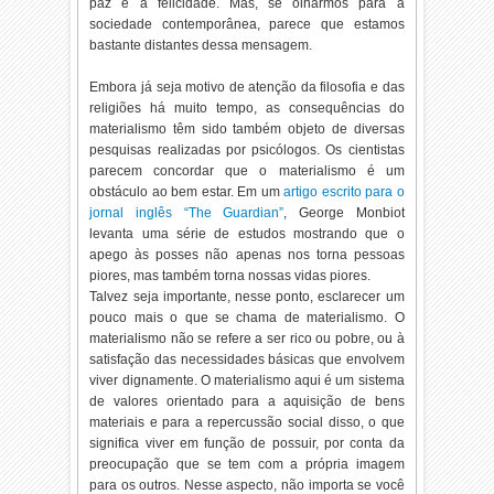
paz e a felicidade. Mas, se olharmos para a
sociedade contemporânea, parece que estamos
bastante distantes dessa mensagem.
Embora já seja motivo de atenção da filosofia e das
religiões há muito tempo, as consequências do
materialismo têm sido também objeto de diversas
pesquisas realizadas por psicólogos. Os cientistas
parecem concordar que o materialismo é um
obstáculo ao bem estar. Em um
artigo escrito para o
jornal inglês “The Guardian”
, George Monbiot
levanta uma série de estudos mostrando que o
apego às posses não apenas nos torna pessoas
piores, mas também torna nossas vidas piores.
Talvez seja importante, nesse ponto, esclarecer um
pouco mais o que se chama de materialismo. O
materialismo não se refere a ser rico ou pobre, ou à
satisfação das necessidades básicas que envolvem
viver dignamente. O materialismo aqui é um sistema
de valores orientado para a aquisição de bens
materiais e para a repercussão social disso, o que
significa viver em função de possuir, por conta da
preocupação que se tem com a própria imagem
para os outros. Nesse aspecto, não importa se você