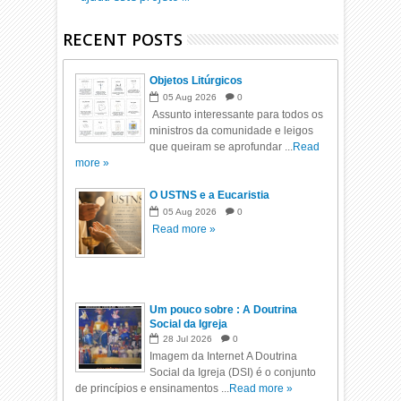
RECENT POSTS
Objetos Litúrgicos
05
Aug
2026
0
Assunto interessante para todos os
ministros da comunidade e leigos
que queiram se aprofundar ...
Read
more »
O USTNS e a Eucaristia
05
Aug
2026
0
Read more »
Um pouco sobre : A Doutrina
Social da Igreja
28
Jul
2026
0
Imagem da Internet A Doutrina
Social da Igreja (DSI) é o conjunto
de princípios e ensinamentos ...
Read more »