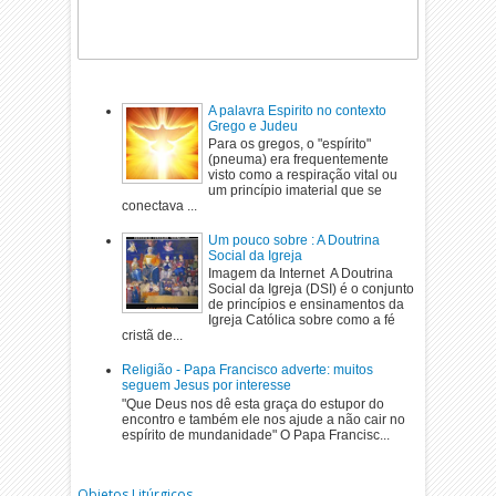
A palavra Espirito no contexto
Grego e Judeu
Para os gregos, o "espírito"
(pneuma) era frequentemente
visto como a respiração vital ou
um princípio imaterial que se
conectava ...
Um pouco sobre : A Doutrina
Social da Igreja
Imagem da Internet A Doutrina
Social da Igreja (DSI) é o conjunto
de princípios e ensinamentos da
Igreja Católica sobre como a fé
cristã de...
Religião - Papa Francisco adverte: muitos
seguem Jesus por interesse
"Que Deus nos dê esta graça do estupor do
encontro e também ele nos ajude a não cair no
espírito de mundanidade" O Papa Francisc...
Objetos Litúrgicos