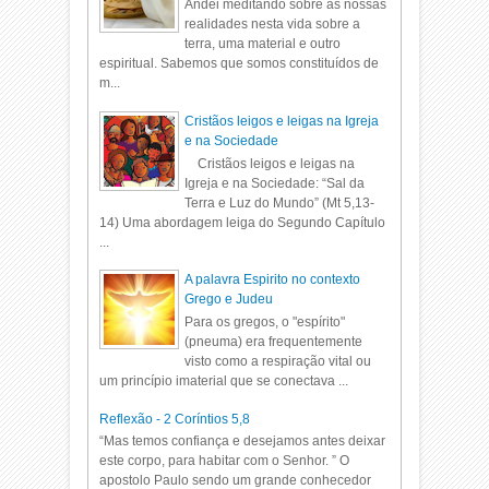
Andei meditando sobre as nossas
realidades nesta vida sobre a
terra, uma material e outro
espiritual. Sabemos que somos constituídos de
m...
Cristãos leigos e leigas na Igreja
e na Sociedade
Cristãos leigos e leigas na
Igreja e na Sociedade: “Sal da
Terra e Luz do Mundo” (Mt 5,13-
14) Uma abordagem leiga do Segundo Capítulo
...
A palavra Espirito no contexto
Grego e Judeu
Para os gregos, o "espírito"
(pneuma) era frequentemente
visto como a respiração vital ou
um princípio imaterial que se conectava ...
Reflexão - 2 Coríntios 5,8
“Mas temos confiança e desejamos antes deixar
este corpo, para habitar com o Senhor. ” O
apostolo Paulo sendo um grande conhecedor