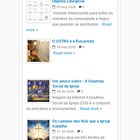
Objetos Litúrgicos
05
Aug
2026
0
Assunto interessante para todos os
ministros da comunidade e leigos
que queiram se aprofundar ...
Read
more »
O USTNS e a Eucaristia
05
Aug
2026
0
Read more »
Um pouco sobre : A Doutrina
Social da Igreja
28
Jul
2026
0
Imagem da Internet A Doutrina
Social da Igreja (DSI) é o conjunto
de princípios e ensinamentos ...
Read more »
Os campos dos fieis que a Igreja
trabalha
27
Jul
2026
0
A Igreja atua em três frentes de