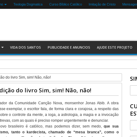
mo
Teologia Dogmatica
Curso Bíblico Católico
Imitação de Cristo
Mensagen
VIDA DOS SANTOS
PUBLICIDADE E ANUNCIOS
AJUDE ESTE PROJETO
SI
o do livro Sim, sim! Não, não!
ição do livro Sim, sim! Não, não!
fundador da Comunidade Canção Nova, monsenhor Jonas Abib. A obra
CU
 exemplar, o escritor fala, de forma clara e corajosa, a respeito das
ES
r sobre o controle da mente, a ioga, a astrologia, a magia e a invocação
trevas, com as quais é preciso romper urgentemente e denunciar.
povo brasileiro é católico, mas podemos dizer, sem medo,
que sua
itismo, tanto o kardecista, chamado de “mesa branca”, como o