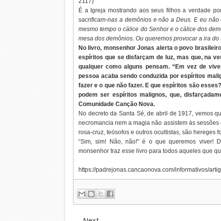
2117)
É a Igreja mostrando aos seus filhos a verdade po
sacrificam-nas a demônios e não a Deus. E eu nã
mesmo tempo o cálice do Senhor e o cálice dos dem
mesa dos demônios. Ou queremos provocar a ira do
No livro, monsenhor Jonas alerta o povo brasileiro
espíritos que se disfarçam de luz, mas que, na ve
qualquer como alguns pensam. “Em vez de viver 
pessoa acaba sendo conduzida por espíritos malig
fazer e o que não fazer. E que espíritos são esses
podem ser espíritos malignos, que, disfarçadam
Comunidade Canção Nova.
No decreto da Santa Sé, de abril de 1917, vemos que 
necromancia nem a magia não assistem às sessões e
rosa-cruz, teósofos e outros ocultistas, são hereges 
“Sim, sim! Não, não!” é o que queremos viver! 
monsenhor traz esse livro para todos aqueles que qu
https://padrejonas.cancaonova.com/informativos/art
Next