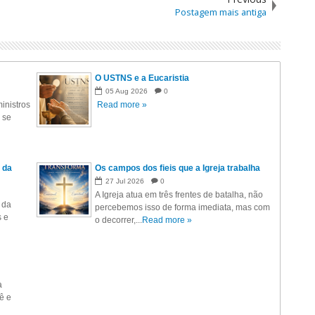
Postagem mais antiga
O USTNS e a Eucaristia
05
Aug
2026
0
inistros
Read more »
 se
 da
Os campos dos fieis que a Igreja trabalha
27
Jul
2026
0
A Igreja atua em três frentes de batalha, não
 da
percebemos isso de forma imediata, mas com
s e
o decorrer,...
Read more »
a
ê e