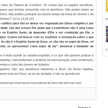
r meio da Palavra de Coríntios:
“As coisas que os pagãos sacrificam,
o quero que tenhais comunhão com os demônios. Não podeis beber ao
ônios. Não podeis participar ao mesmo tempo da mesa do Senhor e da
 Senhor?”
(1Cor 10,20-22).
im
 católico para não se deixar ser enganado por falsas religiões e por
rdade, são das trevas! Diz ainda que o espiritismo não é uma coisa
no Espírito Santo, de depender d’Ele e ser conduzida por Ele, a
nos. O povo vai buscar com os ‘espíritos’ a orientação sobre o que
? Se não é o Espírito Santo de Deus, se não são os anjos de Deus, só
ente, se apresentam como anjos de luz”, denuncia o fundador da
Ca
é ilícito assistir às sessões espíritas; e os que não querem praticar a
spíritas, mas professam a doutrina da reencarnação como esoterismo,
formais e como tais devem ser tratados.
Digamos ‘não’ aos demônios! Adoremos a Deus. De forma objetiva,
erem viver em Deus, na luz da verdade, e não na ignorância!
igos/cancao-nova-lanca-nova-edicao-do-livro-sim-sim-nao-nao/
Previous