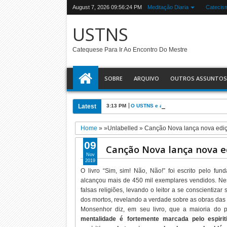
August 7, 2026
09:56:25 PM
Meditação Diaria
Catecis
USTNS
Catequese Para Ir Ao Encontro Do Mestre
SOBRE
ARQUIVO
OUTROS ASSUNTOS
Latest
3:13 PM
O USTNS e a Eucaristia
Home
» »Unlabelled »
Canção Nova lança nova ediçã
09
Canção Nova lança nova ed
Nov
2019
O livro “Sim, sim! Não, Não!” foi escrito pelo 
alcançou mais de 450 mil exemplares vendidos. Nesse
falsas religiões, levando o leitor a se conscientiza
dos mortos, revelando a verdade sobre as obras das 
Monsenhor diz, em seu livro, que a maioria do 
mentalidade é fortemente marcada pelo espir