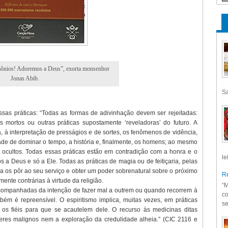
ônios! Adoremos a Deus”, exorta monsenhor
Jonas Abib.
Sa
ssas práticas: “Todas as formas de adivinhação devem ser rejeitadas:
mortos ou outras práticas supostamente ‘reveladoras’ do futuro. A
, à interpretação de presságios e de sortes, os fenômenos de vidência,
ade de dominar o tempo, a história e, finalmente, os homens; ao mesmo
ocultos. Todas essas práticas estão em contradição com a honra e o
le
a Deus e só a Ele. Todas as práticas de magia ou de feitiçaria, pelas
a os pôr ao seu serviço e obter um poder sobrenatural sobre o próximo
Re
ente contrárias à virtude da religião.
“M
companhadas da intenção de fazer mal a outrem ou quando recorrem à
co
m é repreensível. O espiritismo implica, muitas vezes, em práticas
se
te os fiéis para que se acautelem dele. O recurso às medicinas ditas
eres malignos nem a exploração da credulidade alheia.” (CIC 2116 e