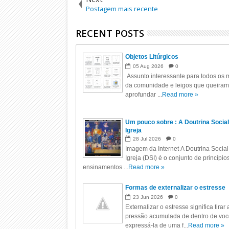
Postagem mais recente
RECENT POSTS
Objetos Litúrgicos
05
Aug
2026
0
Assunto interessante para todos os m
da comunidade e leigos que queiram
aprofundar ...
Read more »
Um pouco sobre : A Doutrina Social
Igreja
28
Jul
2026
0
Imagem da Internet A Doutrina Social
Igreja (DSI) é o conjunto de princípio
ensinamentos ...
Read more »
Formas de externalizar o estresse
23
Jun
2026
0
Externalizar o estresse significa tirar 
pressão acumulada de dentro de voc
expressá-la de uma f...
Read more »