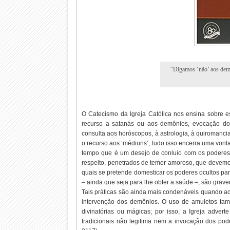
“Digamos ‘não’ aos dem
O Catecismo da Igreja Católica nos ensina sobre e
recurso a satanás ou aos demônios, evocação dos 
consulta aos horóscopos, à astrologia, à quiromancia
o recurso aos ‘médiuns’, tudo isso encerra uma vont
tempo que é um desejo de conluio com os poderes 
respeito, penetrados de temor amoroso, que devemos 
quais se pretende domesticar os poderes ocultos par
– ainda que seja para lhe obter a saúde –, são gravem
Tais práticas são ainda mais condenáveis quando a
intervenção dos demônios. O uso de amuletos també
divinatórias ou mágicas; por isso, a Igreja adver
tradicionais não legitima nem a invocação dos pod