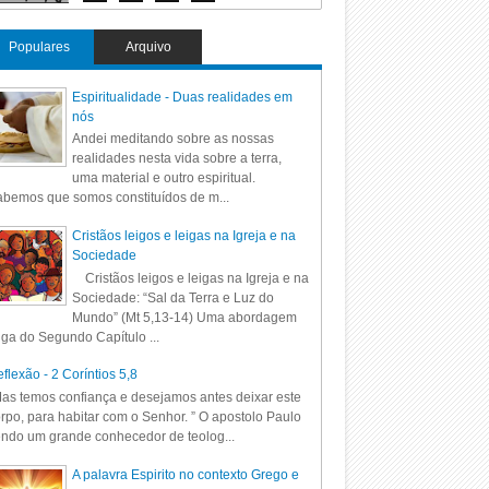
Populares
Arquivo
Espiritualidade - Duas realidades em
nós
Andei meditando sobre as nossas
realidades nesta vida sobre a terra,
uma material e outro espiritual.
bemos que somos constituídos de m...
Cristãos leigos e leigas na Igreja e na
Sociedade
Cristãos leigos e leigas na Igreja e na
Sociedade: “Sal da Terra e Luz do
Mundo” (Mt 5,13-14) Uma abordagem
iga do Segundo Capítulo ...
flexão - 2 Coríntios 5,8
as temos confiança e desejamos antes deixar este
rpo, para habitar com o Senhor. ” O apostolo Paulo
ndo um grande conhecedor de teolog...
A palavra Espirito no contexto Grego e