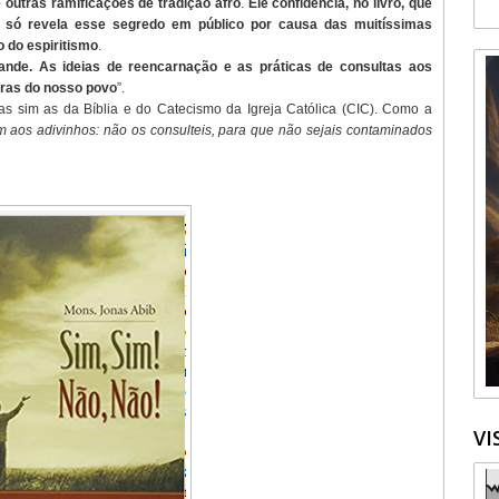
 outras ramificações de tradição afro
.
Ele confidencia, no livro, que
 e só revela esse segredo em público por causa das muitíssimas
 do espiritismo
.
rande. As ideias de reencarnação e as práticas de consultas aos
vras do nosso povo
”.
mas sim as da Bíblia e do Catecismo da Igreja Católica (CIC). Como a
nem aos adivinhos: não os consulteis, para que não sejais contaminados
VI