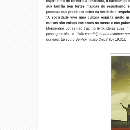
espiritismo de terreiro, a umbanda, o candomblé e
sua família tem fortes marcas do espiritismo,
pessoas que precisam saber da verdade a respeito
“
A sociedade vive uma cultura espírita muito g
mortos são coisas correntes na mente e nas pala
Monsenhor Jonas não traz, no livro, ideias suas, 
passagem bíblica:
“Não vos dirijais aos espíritos 
por eles. Eu sou o Senhor, vosso Deus”
(Lv 19,31).