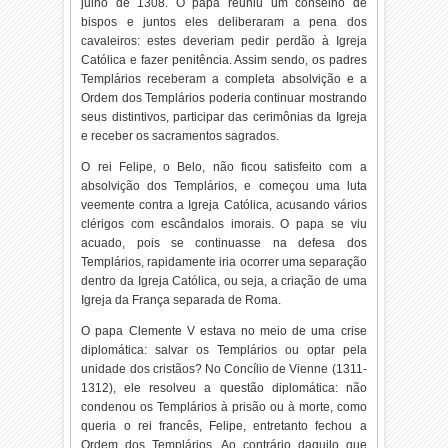
julho de 1308. O papa reuniu um conselho de
bispos e juntos eles deliberaram a pena dos
cavaleiros: estes deveriam pedir perdão à Igreja
Católica e fazer penitência. Assim sendo, os padres
Templários receberam a completa absolvição e a
Ordem dos Templários poderia continuar mostrando
seus distintivos, participar das cerimônias da Igreja
e receber os sacramentos sagrados.
O rei Felipe, o Belo, não ficou satisfeito com a
absolvição dos Templários, e começou uma luta
veemente contra a Igreja Católica, acusando vários
clérigos com escândalos imorais. O papa se viu
acuado, pois se continuasse na defesa dos
Templários, rapidamente iria ocorrer uma separação
dentro da Igreja Católica, ou seja, a criação de uma
Igreja da França separada de Roma.
O papa Clemente V estava no meio de uma crise
diplomática: salvar os Templários ou optar pela
unidade dos cristãos? No Concílio de Vienne (1311-
1312), ele resolveu a questão diplomática: não
condenou os Templários à prisão ou à morte, como
queria o rei francês, Felipe, entretanto fechou a
Ordem dos Templários. Ao contrário daquilo que