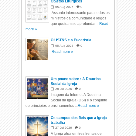
Objetos Litúrgicos
05
Aug
2026
0
Assunto interessante para todos os
ministros da comunidade e leigos
que queiram se aprofundar ...
Read
more »
O USTNS e a Eucaristia
05
Aug
2026
0
Read more »
Um pouco sobre : A Doutrina
Social da Igreja
28
Jul
2026
0
Imagem da Internet A Doutrina
Social da Igreja (DSI) é o conjunto
de princípios e ensinamentos ...
Read more »
Os campos dos fieis que a Igreja
trabalha
27
Jul
2026
0
A Igreja atua em três frentes de