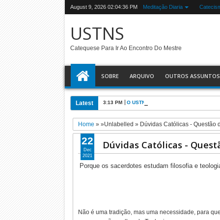
August 9, 2026
02:04:37 PM
Meditação Diaria
Catecis
USTNS
Catequese Para Ir Ao Encontro Do Mestre
SOBRE
ARQUIVO
OUTROS ASSUNTOS
Latest
3:13 PM
O USTNS e a Eucaristia
Home
» »Unlabelled »
Dúvidas Católicas - Questão 
22
Dúvidas Católicas - Quest
Dec
2021
Porque os sacerdotes estudam filosofia e teologi
Não é uma tradição, mas uma necessidade, para que a 