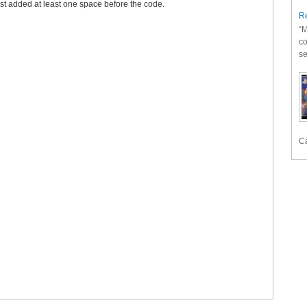
st added at least one space before the code.
Re
“M
co
se
Ca