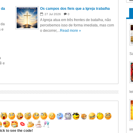
 da
Os campos dos fieis que a Igreja trabalha
27
Jul
2026
0
A Igreja atua em três frentes de batalha, não
 da
percebemos isso de forma imediata, mas com
s e
o decorrer,...
Read more »
Sa
a
ê e
le
im
ick to see the code!