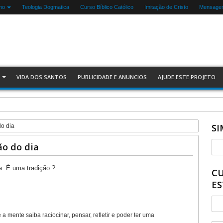
mo
Teologia Dogmatica
Curso Bíblico Católico
Imitação de Cristo
Mensagen
VIDA DOS SANTOS
PUBLICIDADE E ANUNCIOS
AJUDE ESTE PROJETO
SI
do dia
ão do dia
a. É uma tradição ?
CU
ES
mente saiba raciocinar, pensar, refletir e poder ter uma