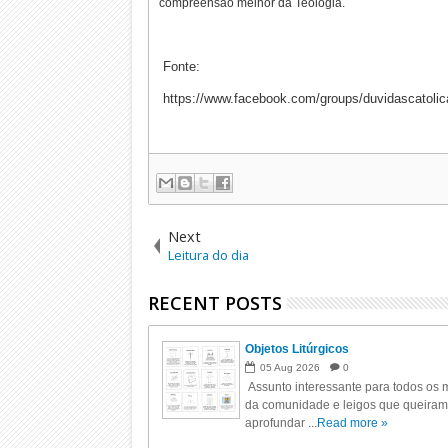
compreensão melhor da Teologia.
Fonte:
https://www.facebook.com/groups/duvidascatolic
Next
Leitura do dia
RECENT POSTS
Objetos Litúrgicos
05
Aug
2026
0
Assunto interessante para todos os m
da comunidade e leigos que queiram
aprofundar ...
Read more »