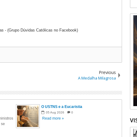
as - (Grupo Dúvidas Católicas no Facebook)
Previous
A Medalha Milagrosa
O USTNS e a Eucaristia
05
Aug
2026
0
inistros
Read more »
VI
 se