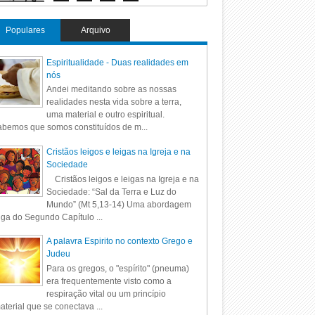
Populares
Arquivo
Espiritualidade - Duas realidades em
nós
Andei meditando sobre as nossas
realidades nesta vida sobre a terra,
uma material e outro espiritual.
bemos que somos constituídos de m...
Cristãos leigos e leigas na Igreja e na
Sociedade
Cristãos leigos e leigas na Igreja e na
Sociedade: “Sal da Terra e Luz do
Mundo” (Mt 5,13-14) Uma abordagem
iga do Segundo Capítulo ...
A palavra Espirito no contexto Grego e
Judeu
Para os gregos, o "espírito" (pneuma)
era frequentemente visto como a
respiração vital ou um princípio
aterial que se conectava ...