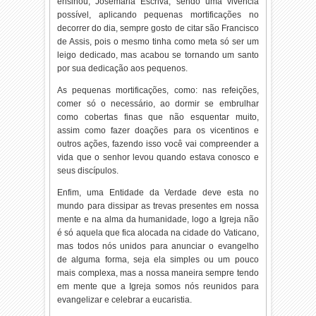
ensinou,
Josemaria Escrivá, sendo uma vivencia
possível, aplicando pequenas mortificações no
decorrer do dia, sempre gosto de citar são Francisco
de Assis, pois o mesmo tinha como meta só ser um
leigo dedicado, mas acabou se tornando um santo
por sua dedicação aos pequenos.
As pequenas mortificações, como: nas refeições,
comer só o necessário, ao dormir se embrulhar
como cobertas finas que não esquentar muito,
assim como fazer doações para os vicentinos e
outros ações, fazendo isso você vai compreender a
vida que o senhor levou quando estava conosco e
seus discípulos.
Enfim, uma Entidade da Verdade deve esta no
mundo para dissipar as trevas presentes em nossa
mente e na alma da humanidade, logo a Igreja não
é só aquela que fica alocada na cidade do Vaticano,
mas todos nós unidos para anunciar o evangelho
de alguma forma, seja ela simples ou um pouco
mais complexa, mas a nossa maneira sempre tendo
em mente que a Igreja somos nós reunidos para
evangelizar e celebrar a eucaristia.