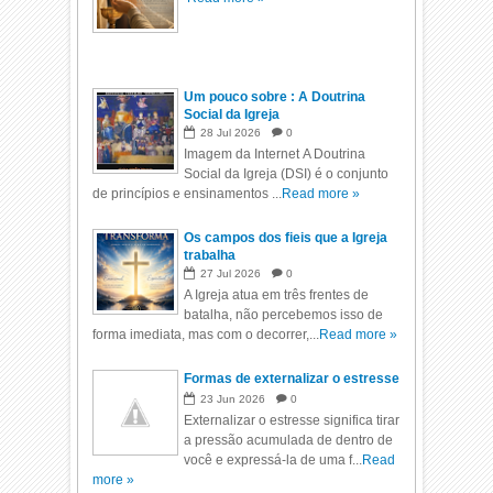
Um pouco sobre : A Doutrina
Social da Igreja
28
Jul
2026
0
Imagem da Internet A Doutrina
Social da Igreja (DSI) é o conjunto
de princípios e ensinamentos ...
Read more »
Os campos dos fieis que a Igreja
trabalha
27
Jul
2026
0
A Igreja atua em três frentes de
batalha, não percebemos isso de
forma imediata, mas com o decorrer,...
Read more »
Formas de externalizar o estresse
23
Jun
2026
0
Externalizar o estresse significa tirar
a pressão acumulada de dentro de
você e expressá-la de uma f...
Read
more »