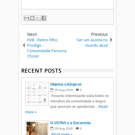
Next
Previous
XVIII - Retiro Filho
Ser um asceta no
Prodigo -
mundo atual
Comunidade Persona
Christi
RECENT POSTS
Objetos Litúrgicos
05
Aug
2026
0
Assunto interessante para todos os
ministros da comunidade e leigos
que queiram se aprofundar ...
Read
more »
O USTNS e a Eucaristia
05
Aug
2026
0
Read more »