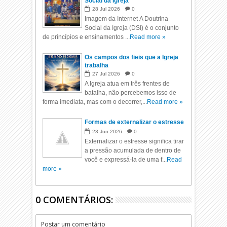
Social da Igreja
28
Jul
2026
0
Imagem da Internet A Doutrina
Social da Igreja (DSI) é o conjunto
de princípios e ensinamentos ...
Read more »
Os campos dos fieis que a Igreja
trabalha
27
Jul
2026
0
A Igreja atua em três frentes de
batalha, não percebemos isso de
forma imediata, mas com o decorrer,...
Read more »
Formas de externalizar o estresse
23
Jun
2026
0
Externalizar o estresse significa tirar
a pressão acumulada de dentro de
você e expressá-la de uma f...
Read
more »
0 COMENTÁRIOS:
Postar um comentário