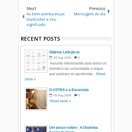
Next
Previous
As bem-aventuranças
Mensagem do dia
explicadas e seu
significado
RECENT POSTS
Objetos Litúrgicos
05
Aug
2026
0
Assunto interessante para todos os
ministros da comunidade e leigos
que queiram se aprofundar ...
Read
more »
O USTNS e a Eucaristia
05
Aug
2026
0
Read more »
Um pouco sobre : A Doutrina